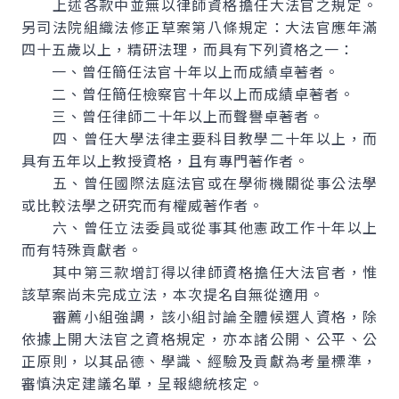
上述各款中並無以律師資格擔任大法官之規定。
另司法院組織法修正草案第八條規定：大法官應年滿
四十五歲以上，精研法理，而具有下列資格之一：
一、曾任簡任法官十年以上而成績卓著者。
二、曾任簡任檢察官十年以上而成績卓著者。
三、曾任律師二十年以上而聲譽卓著者。
四、曾任大學法律主要科目教學二十年以上，而
具有五年以上教授資格，且有專門著作者。
五、曾任國際法庭法官或在學術機關從事公法學
或比較法學之研究而有權威著作者。
六、曾任立法委員或從事其他憲政工作十年以上
而有特殊貢獻者。
其中第三款增訂得以律師資格擔任大法官者，惟
該草案尚未完成立法，本次提名自無從適用。
審薦小組強調，該小組討論全體候選人資格，除
依據上開大法官之資格規定，亦本諸公開、公平、公
正原則，以其品德、學識、經驗及貢獻為考量標準，
審慎決定建議名單，呈報總統核定。