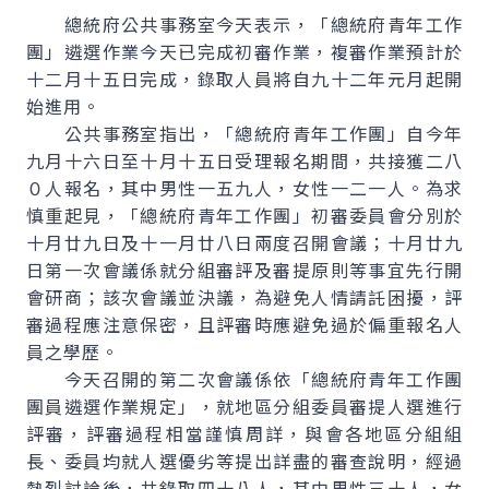
總統府公共事務室今天表示，「總統府青年工作
團」遴選作業今天已完成初審作業，複審作業預計於
十二月十五日完成，錄取人員將自九十二年元月起開
始進用。
公共事務室指出，「總統府青年工作團」自今年
九月十六日至十月十五日受理報名期間，共接獲二八
０人報名，其中男性一五九人，女性一二一人。為求
慎重起見，「總統府青年工作團」初審委員會分別於
十月廿九日及十一月廿八日兩度召開會議；十月廿九
日第一次會議係就分組審評及審提原則等事宜先行開
會研商；該次會議並決議，為避免人情請託困擾，評
審過程應注意保密，且評審時應避免過於偏重報名人
員之學歷。
今天召開的第二次會議係依「總統府青年工作團
團員遴選作業規定」，就地區分組委員審提人選進行
評審，評審過程相當謹慎周詳，與會各地區分組組
長、委員均就人選優劣等提出詳盡的審查說明，經過
熱烈討論後，共錄取四十八人，其中男性三十人，女