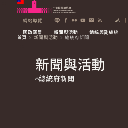
:::
跳到主要內容
中華民國總統府
網站導覽
展開
加入好友
Facebook
Flickr
YouTube
寫信給總統
RSS
國政願景
新聞與活動
總統與副總統
首頁
新聞與活動
總統府新聞
國政願景
新聞與活動
總統與副總統
參觀總統府
:::
新聞與活動
國家氣候變遷對策委員會
總統府新聞
賴清德總統
參觀資訊
總統府新聞
重要談話
影音頻道