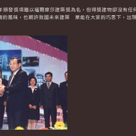
頒發獎項雖以福爾摩莎建築獎為名，但得獎建物卻沒有任何
灣的風味，也期許我國未來建築 業能在大家的巧思下，出