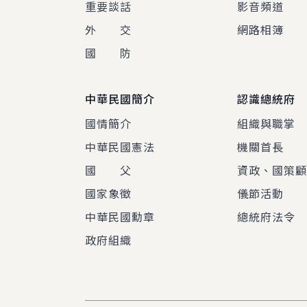
重要談話
影音頻道
外 交
網路相簿
國 防
中華民國簡介
認識總統府
國情簡介
組織與職掌
中華民國憲法
機關首長
國 父
資政、國策
國家象徵
儀節活動
中華民國勳章
總統府法令
政府組織