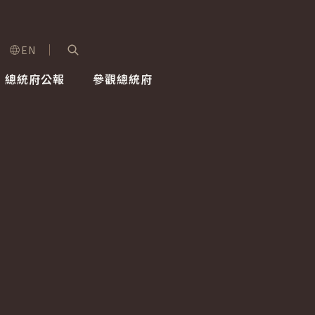
EN
字級選單
展開關鍵字搜尋
總統府公報
參觀總統府
健康台灣推動委員會
總統令
蕭美琴副總統
建築風華
全社會
每日活
行憲後
總統府
外交
網路相簿
國防