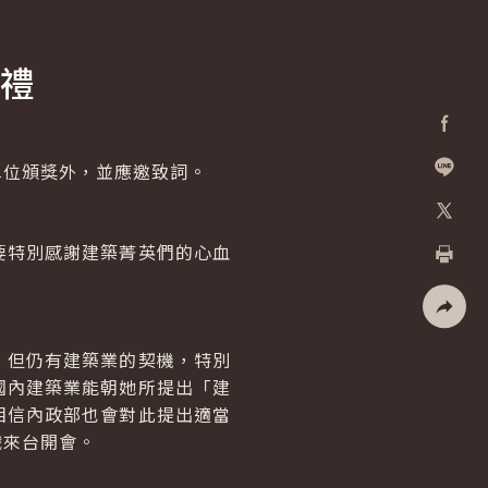
禮
Facebo
位頒獎外，並應邀致詞。
加入好
X
特別感謝建築菁英們的心血
列印
社群分
但仍有建築業的契機，特別
國內建築業能朝她所提出「建
相信內政部也會對此提出適當
織來台開會。