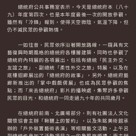
總統府公共事務室表示，今天是總統府本（八十
九）年度第四次，也是本年度最後一次的開放參觀，
雖然有「冷鋒」報到，使得天空微陰，氣溫下降，但
仍不減民眾的參觀熱情。
一如往昔，民眾依序沿著開放路線，一窺具有文
藝復興時期風格的總統府各樓層建築，同時也參觀了
總統府內特展的各項展出，包括有總統「民主外交、
友誼之旅」、副總統「柔性外交之旅」特展，以及在
底樓迴廊展出的「總統府的故事」，另外，總統府藝
廊新推出的「掌中戲戲偶展」也成為民眾參觀的焦
點；而「來去總統府」影片的播映處，集聚許多參觀
民眾的目光，和總統府一同走過九十年的共同歲月。
在總統府前南、北廣場部分，則有社團法人文化
關懷協會主辦「鞦韆上的誓約」，以及朱銘美術館承
辦的「戶外裝置藝術表演」等相關藝文活動，上午呂
副總統也參加了活動項目之一的魯凱族婚禮；而主辦