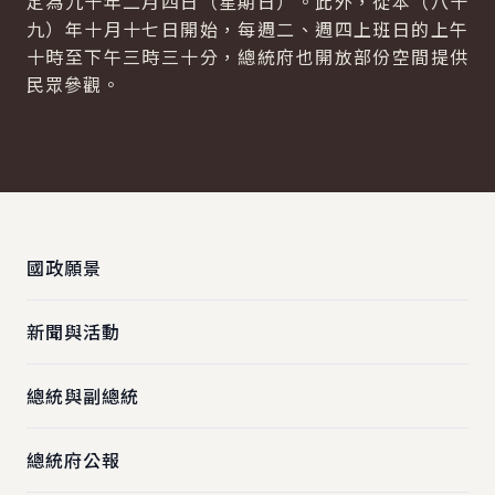
定為九十年二月四日（星期日）。此外，從本（八十
九）年十月十七日開始，每週二、週四上班日的上午
十時至下午三時三十分，總統府也開放部份空間提供
民眾參觀。
:::
國政願景
新聞與活動
總統與副總統
總統府公報