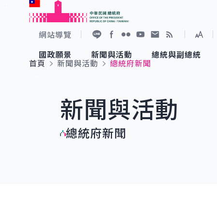
:::
跳到主要內容
中華民國總統府
網站導覽
展開
加入好友
Facebook
Flickr
YouTube
寫信給總統
RSS
國政願景
新聞與活動
總統與副總統
首頁
新聞與活動
總統府新聞
國政願景
新聞與活動
總統與副總統
參觀總統府
:::
新聞與活動
國家氣候變遷對策委員會
總統府新聞
賴清德總統
參觀資訊
總統府新聞
重要談話
影音頻道