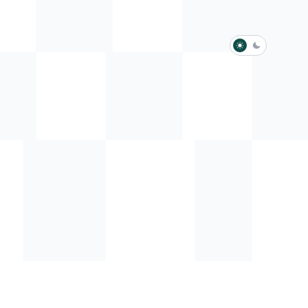
淺色模式
深色模式
防衛韌性委員會
動行程
歷任總統與副總統
展覽