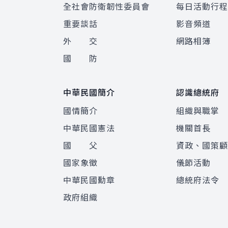
全社會防衛韌性委員會
每日活動行
重要談話
影音頻道
外 交
網路相簿
國 防
中華民國簡介
認識總統府
國情簡介
組織與職掌
中華民國憲法
機關首長
國 父
資政、國策
國家象徵
儀節活動
中華民國勳章
總統府法令
政府組織