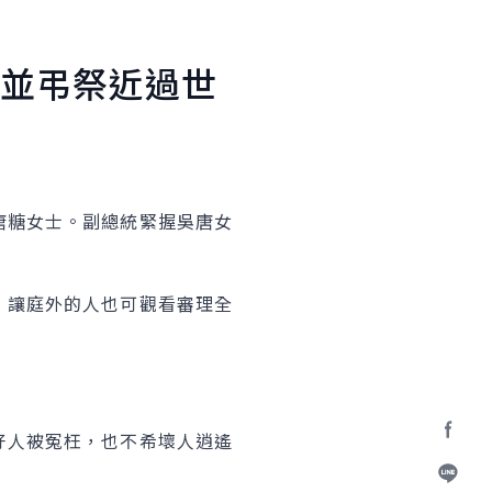
並弔祭近過世
糖女士。副總統緊握吳唐女
讓庭外的人也可觀看審理全
人被冤枉，也不希壞人逍遙
Facebo