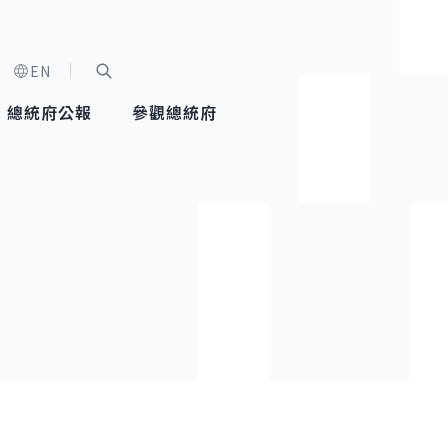
EN
字級選單
展開關鍵字搜尋
總統府公報
參觀總統府
健康台灣推動委員會
總統令
蕭美琴副總統
建築風華
全社會
每日活
行憲後
總統府
外交
網路相簿
國防