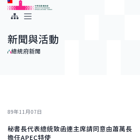
:::
:::
跳到主要內容
中華民國總統府
展開選單
新聞與活動
總統府新聞
89年11月07日
秘書長代表總統致函連主席請同意由蕭萬長
擔任APEC特使