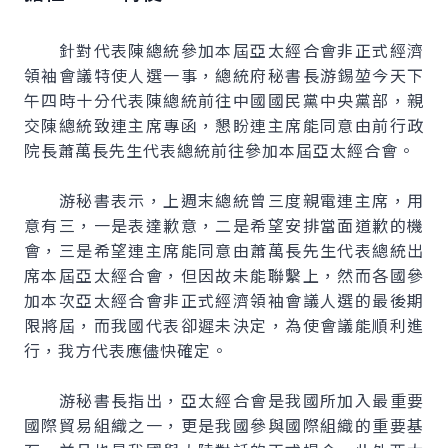
針對代表陳總統參加本屆亞太經合會非正式經濟
領袖會議特使人選一事，總統府秘書長游錫堃今天下
午四時十分代表陳總統前往中國國民黨中央黨部，親
交陳總統致連主席專函，懇盼連主席能同意由前行政
院長蕭萬長先生代表總統前往參加本屆亞太經合會。
游秘書表示，上週末總統曾三度親電連主席，用
意有三，一是表達歉意，二是希望安排當面道歉的機
會，三是希望連主席能同意由蕭萬長先生代表總統出
席本屆亞太經合會，但因故未能聯繫上，然而各國參
加本次亞太經合會非正式經濟領袖會議人選的最後期
限將屆，而我國代表卻遲未決定，為使會議能順利進
行，我方代表應儘快確定。
游秘書長指出，亞太經合會是我國所加入最重要
國際貿易組織之一，更是我國參與國際組織的重要基