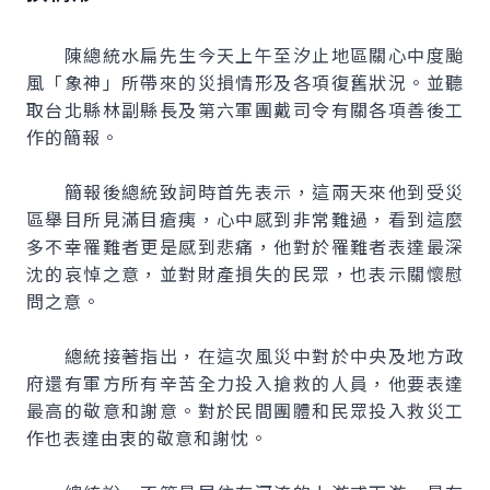
陳總統水扁先生今天上午至汐止地區關心中度颱
風「象神」所帶來的災損情形及各項復舊狀況。並聽
取台北縣林副縣長及第六軍團戴司令有關各項善後工
作的簡報。
簡報後總統致詞時首先表示，這兩天來他到受災
區舉目所見滿目瘡痍，心中感到非常難過，看到這麼
多不幸罹難者更是感到悲痛，他對於罹難者表達最深
沈的哀悼之意，並對財產損失的民眾，也表示關懷慰
問之意。
總統接著指出，在這次風災中對於中央及地方政
府還有軍方所有辛苦全力投入搶救的人員，他要表達
最高的敬意和謝意。對於民間團體和民眾投入救災工
作也表達由衷的敬意和謝忱。