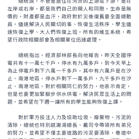
總統說，不管是居住在河流的上游或下游，是在
左岸或右岸，都是我們自己的親人和同胞，生命是無
價的，財產都是血汗，政府對於災後復舊要全面總動
員，儘速解決人民關切的事、恢復生活秩序、學生儘
速恢復上學、大人們恢復上班，所有的維生系統，希
望行政院相關部會及相關單位迅速處理。
總統指出，經濟部林部長向他報告，昨天全國停
電共有十一萬七千戶，停水有九萬多戶，到今天早上
為止停電戶剩下六萬一千多戶，其中有六萬戶是在汐
止、南港地區，停水戶剩下一萬多戶，九千多戶在汐
止、南港地區，對於相關同仁的努力，他表示肯定，
但是也要更加緊腳步供水供電，解決民眾生活上的問
題，並希望在下週一讓所有的學生能夠恢復上課。
對於軍方投注人力及協助垃圾、廢棄物、污泥的
清除，總統也特別感謝湯總長、戴司令帶領所有弟兄
的努力，並希望不僅主要道路的污泥要清除，巷道中