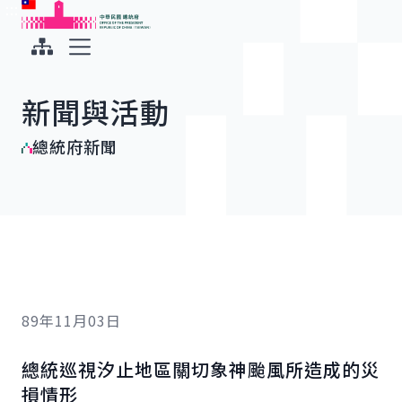
:::
:::
跳到主要內容
中華民國總統府
展開選單
新聞與活動
總統府新聞
89年11月03日
總統巡視汐止地區關切象神颱風所造成的災
損情形