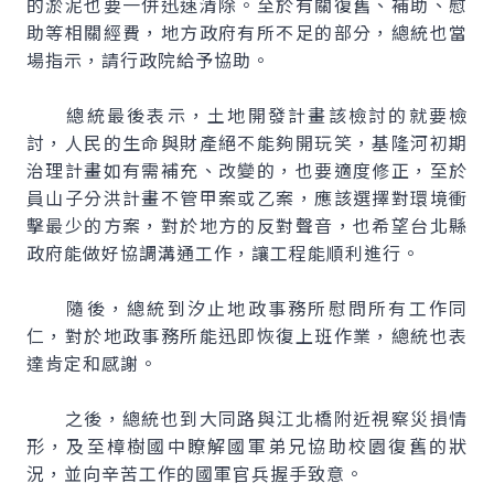
的淤泥也要一併迅速清除。至於有關復舊、補助、慰
助等相關經費，地方政府有所不足的部分，總統也當
場指示，請行政院給予協助。
總統最後表示，土地開發計畫該檢討的就要檢
討，人民的生命與財產絕不能夠開玩笑，基隆河初期
治理計畫如有需補充、改變的，也要適度修正，至於
員山子分洪計畫不管甲案或乙案，應該選擇對環境衝
擊最少的方案，對於地方的反對聲音，也希望台北縣
政府能做好協調溝通工作，讓工程能順利進行。
隨後，總統到汐止地政事務所慰問所有工作同
仁，對於地政事務所能迅即恢復上班作業，總統也表
達肯定和感謝。
之後，總統也到大同路與江北橋附近視察災損情
形，及至樟樹國中瞭解國軍弟兄協助校園復舊的狀
況，並向辛苦工作的國軍官兵握手致意。