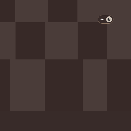
淺色模式
深色模式
防衛韌性委員會
動行程
歷任總統與副總統
展覽