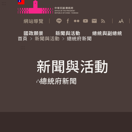
:::
跳到主要內容
中華民國總統府
網站導覽
展開
加入好友
Facebook
Flickr
YouTube
寫信給總統
RSS
國政願景
新聞與活動
總統與副總統
首頁
新聞與活動
總統府新聞
國政願景
新聞與活動
總統與副總統
參觀總統府
:::
新聞與活動
國家氣候變遷對策委員會
總統府新聞
賴清德總統
參觀資訊
總統府新聞
重要談話
影音頻道