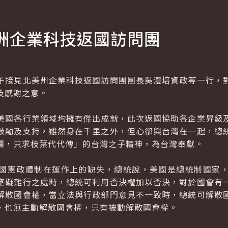
洲企業科技返國訪問團
接見北美州企業科技返國訪問團團長吳澧培資政等一行，對
及感謝之意。
國各行業領域均擁有傑出成就，此次返國協助各企業昇級及
鼓勵及支持，雖然身在千里之外，但心郤與台灣在一起，總
爛，只求枝葉代代傳」的台灣之子精神，為台灣奉獻。
憲政體制在運作上的缺失，總統說，美國是總統制國家，
窒礙難行之處時，總統可利用否決權加以否決，對於國會有
解散國會權，當立法與行政部門意見不一致時，總統可解散
，也無主動解散國會權，只有被動解散國會權。