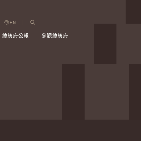
EN
字級選單
展開關鍵字搜尋
總統府公報
參觀總統府
健康台灣推動委員會
總統令
蕭美琴副總統
建築風華
全社會
每日活
行憲後
總統府
外交
網路相簿
國防