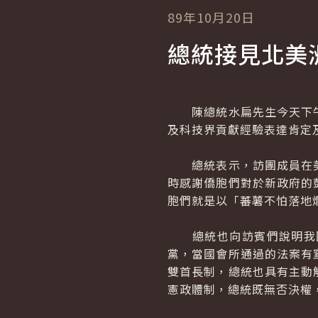
89年10月20日
總統接見北美
陳總統水扁先生今天下午
及科技界貢獻經驗表達肯定
總統表示，訪團成員在美
時感謝僑胞們對於新政府的
胞們就是以「蕃薯不怕落地
總統也向訪賓們說明我國
黨，當國會所通過的法案有
雙首長制，總統也具有主動
憲政體制，總統既無否決權