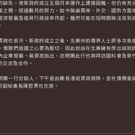
缺失，使新政府成立五個月來運作上遭遇困難，但仍有充分
要之務，經過數月的努力，如今無論兩岸、外交、國防方面
經濟發展及提昇行政效率作起，雖然可能在短時間無法見到
。
政也表示，新政府成立之後，北美州的僑界人士即多次表達
，僑胞們返國之心更為殷切，因此就由在北美擁有傑出成就
內企業發展。吳資政指出，訪問團此行也將拜訪國科會及新
的交流及合作。
團一行廿餘人，下午是由團長澧培資政領隊，並在僑務委員
府副秘書長陳哲男也在座。