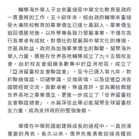
輔導海外華人子女來臺接受中華文化教育是政府
一貫重視的工作，五十餘年來，經由政府輔導來臺接
受大專院校教育的畢業僑生已達七萬餘人，畢業僑生
返回僑居地後，以所學專長致力發展事業，不僅在各
行各業卓有成就，對僑社的發展與中華文化的傳揚，
亦甚具助益。政府為加強畢業僑生的聯繫，凝聚海外
華人力量，積極在世界各地輔導成立了九十五個校友
會，由於校友會組織多數集中於亞洲地區，成立了
「亞洲留臺校友會聯誼會」，至今已邁入第九年，對
於聯絡情誼、切磋學識、交換商情，以及促進亞洲各
國間經貿交流，貢獻卓著，殊值嘉許。並為團結散居
世界各地之畢業僑生，更進一步成立了「世界留臺校
友會聯誼總會」，水扁深信此舉必能凝聚全球留臺校
友力量，成為支持政府的堅強後盾。
華僑在中華民國創建與成長的過程中，一直扮演
重要的角色，長久以來，僑界先進勇敢迎接各種挑