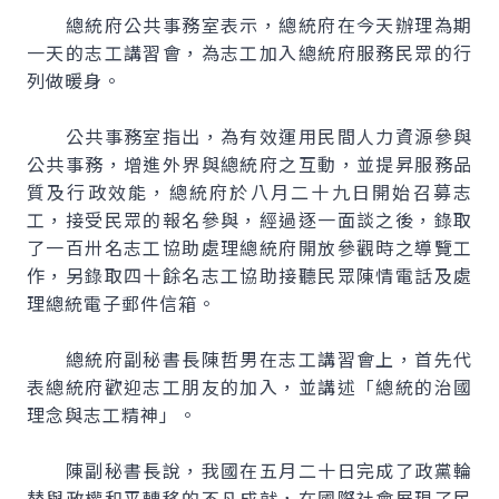
總統府公共事務室表示，總統府在今天辦理為期
一天的志工講習會，為志工加入總統府服務民眾的行
列做暖身。
公共事務室指出，為有效運用民間人力資源參與
公共事務，增進外界與總統府之互動，並提昇服務品
質及行政效能，總統府於八月二十九日開始召募志
工，接受民眾的報名參與，經過逐一面談之後，錄取
了一百卅名志工協助處理總統府開放參觀時之導覽工
作，另錄取四十餘名志工協助接聽民眾陳情電話及處
理總統電子郵件信箱。
總統府副秘書長陳哲男在志工講習會上，首先代
表總統府歡迎志工朋友的加入，並講述「總統的治國
理念與志工精神」。
陳副秘書長說，我國在五月二十日完成了政黨輪
替與政權和平轉移的不凡成就，在國際社會展現了民