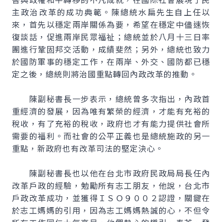
主政治改革的成功典範。陳總統水扁先生自上任以
來，首先以穩定兩岸關係為要，希望在穩定中儘速恢
復談話，促進兩岸民眾福祉；總統並於八月十三日率
團進行鞏固邦交活動，成績斐然；另外，總統也致力
於國防軍事的穩定工作，在兩岸、外交、國防都已穩
定之後，總統則將治國重點轉回內政改革的推動。
陳副秘書長一步表示，總統曾多次指出，內政首
重經濟的發展，因為唯有繁榮的經濟，才能有充裕的
稅收，有了充裕的稅收，政府也才有能力提供社會所
需要的福利。而社會的公平正義也是總統施政的另一
重點，新政府也有改革司法的堅定決心。
陳副秘書長也以他在台北市政府民政局局長任內
改革戶政的經驗，勉勵所有志工朋友，他說，台北市
戶政改革成功，並獲得ＩＳＯ９００２認證，關鍵在
於志工媽媽的引用，因為志工媽媽熱誠的心，不但令