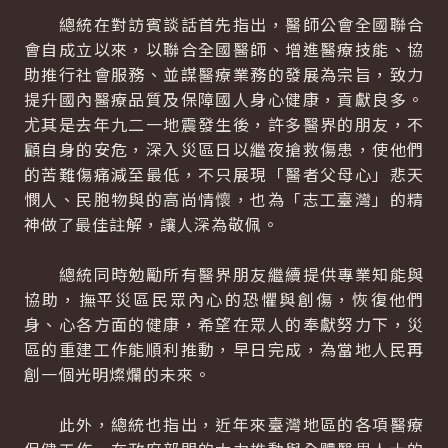
總統在對訪賓談話首先指出，醫師公會全國聯合
會自成立以來，以聯合全國醫師、增進醫療技能、協
助推行社會服務、並謀醫療業務的發展為宗旨，致力
提升國內醫療品質及保障國人身心健康，貢獻良多。
尤其是去年九二一地震發生後，許多醫界的朋友，不
顧自身的安危，深入災區日以繼夜搶救傷患，使他們
的苦難傷痛減至最低，不只展現「醫者父母心」悲天
憫人、民胞物與的高尚情懷，也為「志工臺灣」的精
神做了最佳註解，讓人深為敬佩。
總統同時勉勵所有醫界朋友繼續提供專業知能與
協助，撫平災區民眾內心的恐懼與創傷，恢復他們
身、心各方面的健康，希望在眾人的奉獻努力下，災
區的重建工作能順利推動，早日完成，為當地人民再
創一個光明燦爛的未來。
此外，總統也指出，近年來臺灣地區的各項醫療