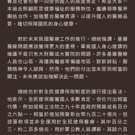
養及社會形象一向受到國人的高度肯定，希望大家一
本過去照顧民眾健康福祉的服務熱忱，繼續領導醫界
團結合作，加強整合醫療資源，以提升國人的醫療品
質，確切保障國民的身心健康。
對於未來我國醫療工作的推行，總統強調，基層
醫療問題應該獲得更大的重視，畢竟國人身心健康的
維護不是只有大財團或大醫院的問題，許多基層醫療
人員在山區、海邊與離島等偏遠地區，默默耕耘，服
務精神令人感佩，然而，他們的付出並未受到相當的
關注，未來應該加強解決此一問題。
總統也針對全民健康保險制度的運行提出看法，
他表示，全民健保雖獲國人多數肯定，但也付出相當
代價，例如提報立法院之九十年度政府預算成長百分
之六點一，相當於增加預算新台幣九百二十億元，但
該筆款項並非全運用於全民健保醫療，其中百分之
三，約二百多億元，用於軍公教人員調薪，其餘六百