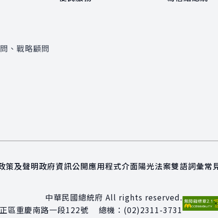
顧問、戰略顧問
政策及聲明
政府資訊公開
應用程式介面
陽光法案
雙語詞彙
常
中華民國總統府 All rights reserved.
正區重慶南路一段122號
總機：
(02)2311-3731