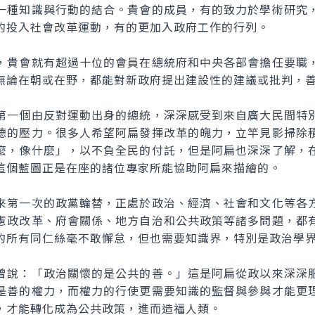
一種知識與行動的結合。貴會的成員，有的致力於學術研究
的投入社會改革運動，有的更加入政府工作的行列。
貴會就有超過十位的會員在總統府和中央各部會擔任要職，
無論在朝或在野，都能對新政府提出建設性的建議或批判，
一個由反對運動出身的總統，深深感受到來自廣大民間特別
德的壓力。很多人希望阿扁發揮改革的魄力，立竿見影掃除
麼，像什麼」，以不負全民的付託，但是阿扁也深深了解，
這個藍圖正是在座的諸位專家所能協助阿扁來描繪的。
第一次的政黨輪替，正處於政治、經濟、社會和文化等各方
憲政改革、府會關係、地方自治和公共政策等諸多問題，都
的所有同仁絲毫不敢懈怠，但也需要知識界，特別是政治學
說：「政治關懷的是公共的善。」這是阿扁從政以來深深服
是善的權力，而權力的行使更需要知識的監督與參與才能更
，才能轉化成為公共政策，進而造福人類。