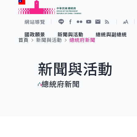
:::
跳到主要內容
中華民國總統府
網站導覽
展開
加入好友
Facebook
Flickr
YouTube
寫信給總統
RSS
國政願景
新聞與活動
總統與副總統
首頁
新聞與活動
總統府新聞
國政願景
新聞與活動
總統與副總統
參觀總統府
:::
新聞與活動
國家氣候變遷對策委員會
總統府新聞
賴清德總統
參觀資訊
總統府新聞
重要談話
影音頻道