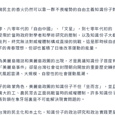
民主的香火仍然可以靠一群不畏權勢的自由主義知識份子對
、六零年代的「自由中國」、「文星」，到七零年代初的「
受限於當時政府對學者和學術研究的壓制，以及知識份子大
批判，終究無法對威權體制構成直接的挑戰。這是那時候自
子的青春理想，但卻也蓄積了日後改革運動的能量。
美麗島雜誌和美麗島政團的出現，才是異議知識份子首度有
「美麗島事件」卻是台灣社會從封閉朝向開放的重要歷史轉
代風起雲湧、大規模、自發性的社會運動風潮。
的啟蒙角色，美麗島政團的知識份子不但「坐而言」，並且
廣大的工、農民眾去正面挑戰當時的威權體制。許多知識份
悟到鎖在象牙塔裏是不可能解決現實問題的。
灣的民主化和本土化，知識份子的政治研究和政治實踐更是