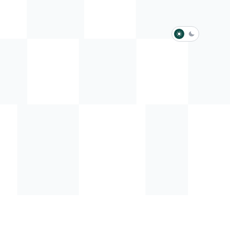
淺色模式
深色模式
防衛韌性委員會
動行程
歷任總統與副總統
展覽