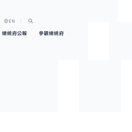
EN
字級選單
展開關鍵字搜尋
總統府公報
參觀總統府
健康台灣推動委員會
總統令
蕭美琴副總統
建築風華
全社會
每日活
行憲後
總統府
外交
網路相簿
國防