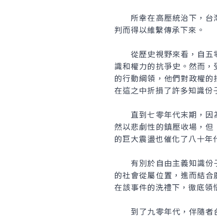
所幸在高壓統治下，台灣
判而得以維繫傳承下來。
從歷史視野來看，自五零
識和權力的抗爭史。然而，
的行動綱領，他們對政權的
在這之中折損了許多知識份
直到七零年代末期，因為
然以悲劇性的鎮壓收場，但
的巨大震盪也催化了八十年
有別於自由主義知識份子
的社會從屬位置，進而結合
在該事件的洗禮下，徹底領
到了九零年代，伴隨者台