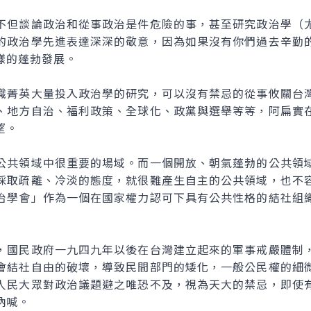
但談論政治和從事政治是件危險的事，甚至研究政治學（尤
的政治學先進表達深深的敬意，因為如果沒有你們過去辛勤
樣的蓬勃發展。
菁英大量投入政治學的研究，可以沒有禁忌的從事攸關台灣
、地方自治、福利政策、全球化、政黨與選舉等等，阿扁實
望。
共領域中很重要的場域。而一個開放、朝氣蓬勃的公共領域
採取疏離、冷淡的態度，就很難產生自主的公共領域，也不
治學會」作為一個在國家權力認可下具有公共性格的結社組
國民政府一九四九年以後在台灣建立起來的軍事戒嚴體制，
會結社自由的破壞，導致民間部門的矮化，一般公民權的細
人民大眾對政治議題避之唯恐不及，視為天大的禁忌，即使
吶喊。