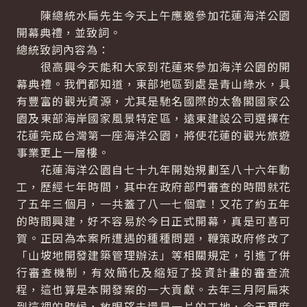
陳總統水扁先生今天上午應邀參加花蓮海洋公園
開幕典禮，並致詞。
總統致詞內容為：
很高興今天能和大家到花蓮來參加海洋公園的開
幕典禮。我們都知道，東部地區到處是青山綠水，具
有豐富的觀光資源，尤其是馳名國際的太魯閣國家公
園及東部海岸國家風景特定區，遠東建設公司選擇在
花蓮完成台灣第一座海洋公園，將使花蓮的觀光旅遊
事業更上一層樓。
花蓮海洋公園自七十九年開始規劃至八十六年動
工，歷經七年時間，其中在政府部門審查的時間就花
了五年三個月，一共蓋了八一七個章！又花了約五年
的時間興建，好不容易於今日正式開幕，真是可喜可
賀。正因為本案所遭遇的種種問題，鞭策政府修改了
「山坡地開發建築管理辦法」等相關規定，引進了併
行審查機制，有效簡化及縮短了投資計畫的審查流
程，這也算是本開發案的一大貢獻。去年三月阿扁來
到這裡的時候，放眼望去還是一片的工地，今天再度