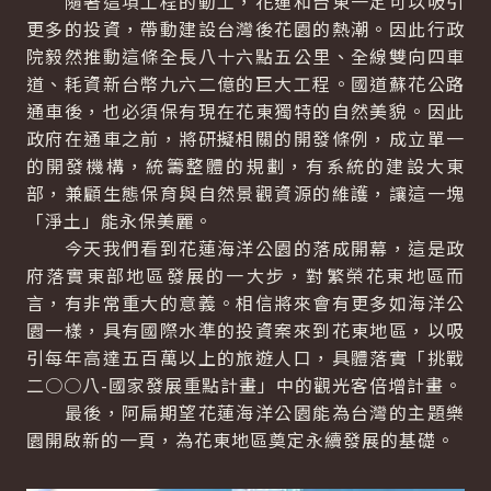
隨著這項工程的動工，花蓮和台東一定可以吸引
更多的投資，帶動建設台灣後花園的熱潮。因此行政
院毅然推動這條全長八十六點五公里、全線雙向四車
道、耗資新台幣九六二億的巨大工程。國道蘇花公路
通車後，也必須保有現在花東獨特的自然美貌。因此
政府在通車之前，將研擬相關的開發條例，成立單一
的開發機構，統籌整體的規劃，有系統的建設大東
部，兼顧生態保育與自然景觀資源的維護，讓這一塊
「淨土」能永保美麗。
今天我們看到花蓮海洋公園的落成開幕，這是政
府落實東部地區發展的一大步，對繁榮花東地區而
言，有非常重大的意義。相信將來會有更多如海洋公
園一樣，具有國際水準的投資案來到花東地區，以吸
引每年高達五百萬以上的旅遊人口，具體落實「挑戰
二○○八-國家發展重點計畫」中的觀光客倍增計畫。
最後，阿扁期望花蓮海洋公園能為台灣的主題樂
園開啟新的一頁，為花東地區奠定永續發展的基礎。