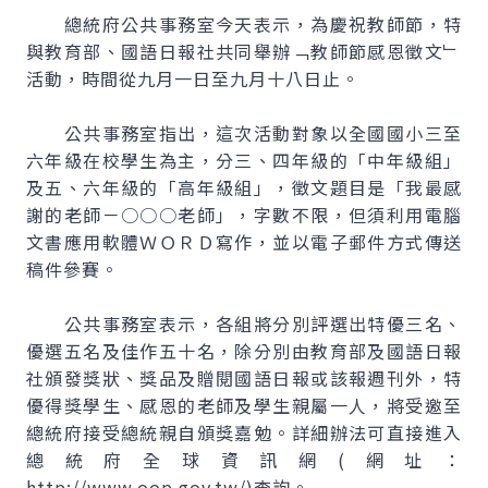
總統府公共事務室今天表示，為慶祝教師節，特
與教育部、國語日報社共同舉辦﹁教師節感恩徵文﹂
活動，時間從九月一日至九月十八日止。
公共事務室指出，這次活動對象以全國國小三至
六年級在校學生為主，分三、四年級的「中年級組」
及五、六年級的「高年級組」，徵文題目是「我最感
謝的老師－○○○老師」，字數不限，但須利用電腦
文書應用軟體ＷＯＲＤ寫作，並以電子郵件方式傳送
稿件參賽。
公共事務室表示，各組將分別評選出特優三名、
優選五名及佳作五十名，除分別由教育部及國語日報
社頒發獎狀、獎品及贈閱國語日報或該報週刊外，特
優得獎學生、感恩的老師及學生親屬一人，將受邀至
總統府接受總統親自頒獎嘉勉。詳細辦法可直接進入
總統府全球資訊網(網址：
http://www.oop.gov.tw/)查詢。