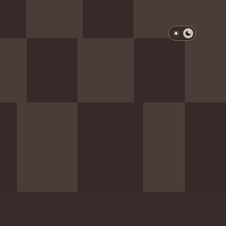
淺色模式
深色模式
防衛韌性委員會
動行程
歷任總統與副總統
展覽