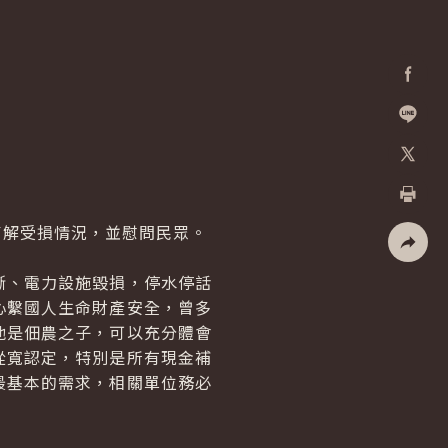
Facebo
加入好
X
列印
解受損情況，並慰問民眾。
社群分
、電力設施毀損，停水停話
心繫國人生命財產安全，曾多
他是佃農之子，可以充分體會
從寬認定，特別是所有現金補
最基本的需求，相關單位務必