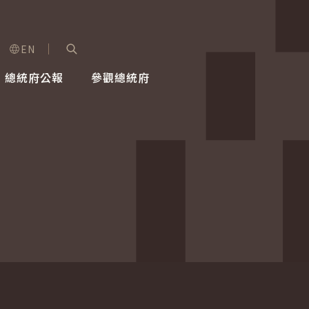
EN
字級選單
展開關鍵字搜尋
總統府公報
參觀總統府
健康台灣推動委員會
總統令
蕭美琴副總統
建築風華
全社會
每日活
行憲後
總統府
外交
網路相簿
國防