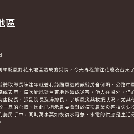
地區
日
絲颱風對花東地區造成的災情，今天專程前往花蓮及台東了
聽取縣長陳建年就碧利絲颱風造成該縣房舍倒塌、公路中斷
總統表示，這次颱風對台東地區造成災害，他人在國外，但
院唐院長、張副院長及湯總長，了解風災與救援狀況，尤其
於一旦的心情，因此已指示農委會對於這次農業災害損失要
到農民手中，同時萬事莫如恢復水電急，水電的供應是生活
。