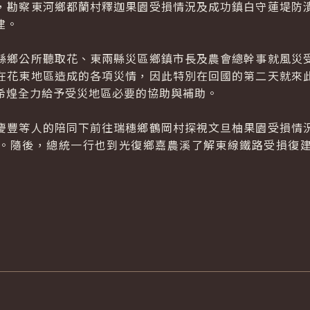
勘察東河鄉都蘭村釋迦果園受損情況及成功鎮白守蓮堤防潰
建。
鄉公所聽取花、東兩縣災區鄉鎮市長及農會總幹事就風災受
在花東地區造成的各項災情，因此特別在回國的第二天就來
希煌全力給予受災地區必要的協助與補助。
豐等人的陪同下前往瑞穗鄉鶴岡村探視文旦柚果園受損情況
。隨後，總統一行也到光復鄉嘉農溪了解東線鐵路受損復