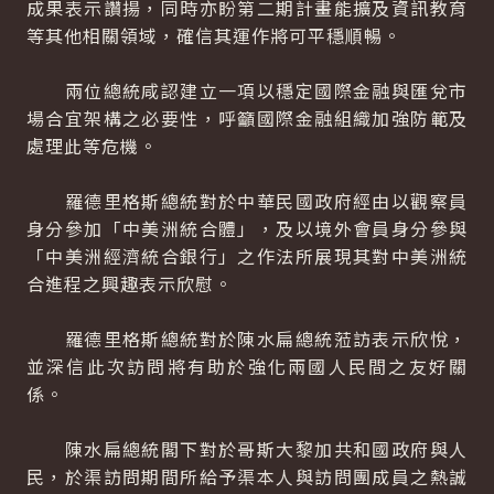
成果表示讚揚，同時亦盼第二期計畫能擴及資訊教育
等其他相關領域，確信其運作將可平穩順暢。
兩位總統咸認建立一項以穩定國際金融與匯兌市
場合宜架構之必要性，呼籲國際金融組織加強防範及
處理此等危機。
羅德里格斯總統對於中華民國政府經由以觀察員
身分參加「中美洲統合體」，及以境外會員身分參與
「中美洲經濟統合銀行」之作法所展現其對中美洲統
合進程之興趣表示欣慰。
羅德里格斯總統對於陳水扁總統蒞訪表示欣悅，
並深信此次訪問將有助於強化兩國人民間之友好關
係。
陳水扁總統閣下對於哥斯大黎加共和國政府與人
民，於渠訪問期間所給予渠本人與訪問團成員之熱誠