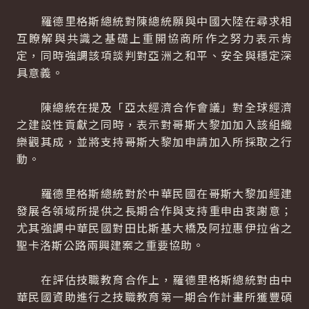
羅德里格斯總統對陳總統願與中國大陸在尋求相
互瞭解與共識之基礎上重開協商所作之努力表示肯
定，同時強調該項談判對亞洲之和平、安全與穩定深
具意義。
陳總統在提及「亞太經濟合作會議」對全球經濟
之建設性貢獻之同時，表示對哥斯大黎加加入該組織
樂觀其成，並將支持哥斯大黎加申請加入所採取之行
動。
羅德里格斯總統對於中華民國在哥斯大黎加經建
發展各領域所提供之長期合作與支持重申由衷謝意；
尤其強調中華民國對田比斯基大橋及阿拉惠伊拉省之
聖卡洛斯公路兩興建案之重要協助。
在評估技職教育合作上，羅德里格斯總統對由中
華民國資助進行之技職教育第一期合作計畫所獲豐碩