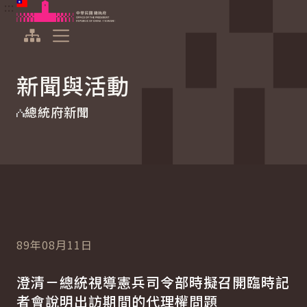
:::
:::
跳到主要內容
中華民國總統府
展開選單
新聞與活動
總統府新聞
89年08月11日
澄清－總統視導憲兵司令部時擬召開臨時記
者會說明出訪期間的代理權問題