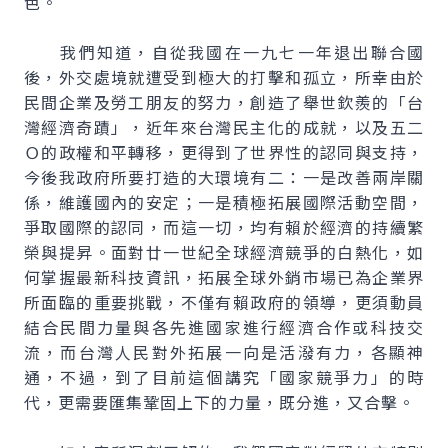
色。
我們知道，自從我國在一九七一年退出聯合國
後，外交處境就遭受到極大的打擊和孤立，所幸由於
民間企業及勞工朋友的努力，創造了舉世欽羨的「台
灣經濟奇蹟」，近年來台灣民主化的成就，以及五二
Ｏ的政權和平轉移，更得到了世界性的認同與支持，
今後我政府所要打造的大環境有二：一是改善兩岸關
係，維護國內的安定；一是積極拓展國際活動空間，
爭取國際的認同，而這一切，均有賴於經濟的持續繁
榮與提昇。面對廿一世紀全球經濟競爭的白熱化，如
何掌握最新科技資訊，拓展全球外銷市場已為企業界
所面臨的重要挑戰，不僅有賴政府的領導，更須動員
結合民間力量與各先進國家進行經濟合作或科技交
流，而台灣人民對外拓展一向是活潑有力，各顯神
通，不過，到了目前這個講究「國家競爭力」的時
代，更需要匯集鞏固上下的力量，既分進，又合擊。