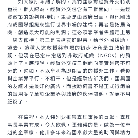
如大家所深刻了解的，我們國家對經貿外交特別
重視，個人認為，經貿外交包含有三個面向，一是經
貿政策的談判與接軌，主要是由政府出面，與他國政
府或國際組織來進行世界市場的建構；再者是拓展商
機，創造最大可能的利潤；這必須靠業者集體走上第
一線去佈樁；第三是表達友好親善，給予外國援助，
過去，這種人道救援與市場的初步培育是由政府擔
綱，但現在已愈來愈落到非政府組織（NGOs）的肩
頭上了。應該說，經貿外交這三個面向其實是密不可
分的，譬如，不以牟利為即期目的的援外工作，看似
與企業界平行、不相干，但是經驗告訴我們，國與國
的友誼才是最好的廣告，而援助何嘗不是正式行銷前
的試用呢？至於企業界與政府的伙伴關係，就更不用
細說了。
在這裡，本人特別要推崇辜理事長的貢獻，辜理
事長事業有成，令人欽佩，更難得的是，做為一位卓
越的企業家，他卅多年來為國奉獻大量的時間與精力