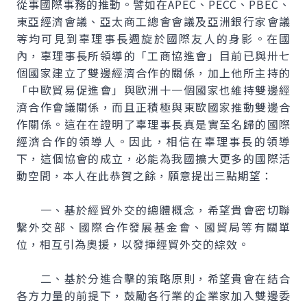
從事國際事務的推動。譬如在APEC、PECC、PBEC、
東亞經濟會議、亞太商工總會會議及亞洲銀行家會議
等均可見到辜理事長週旋於國際友人的身影。在國
內，辜理事長所領導的「工商協進會」目前已與卅七
個國家建立了雙邊經濟合作的關係，加上他所主持的
「中歐貿易促進會」與歐洲十一個國家也維持雙邊經
濟合作會議關係，而且正積極與東歐國家推動雙邊合
作關係。這在在證明了辜理事長真是實至名歸的國際
經濟合作的領導人。因此，相信在辜理事長的領導
下，這個協會的成立，必能為我國擴大更多的國際活
動空間，本人在此恭賀之餘，願意提出三點期望：
一、基於經貿外交的總體概念，希望貴會密切聯
繫外交部、國際合作發展基金會、國貿局等有關單
位，相互引為奧援，以發揮經貿外交的綜效。
二、基於分進合擊的策略原則，希望貴會在結合
各方力量的前提下，鼓勵各行業的企業家加入雙邊委