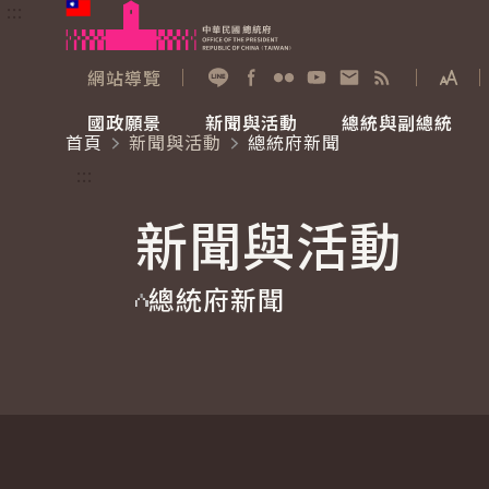
:::
跳到主要內容
中華民國總統府
網站導覽
展開
加入好友
Facebook
Flickr
YouTube
寫信給總統
RSS
國政願景
新聞與活動
總統與副總統
首頁
新聞與活動
總統府新聞
國政願景
新聞與活動
總統與副總統
參觀總統府
:::
新聞與活動
國家氣候變遷對策委員會
總統府新聞
賴清德總統
參觀資訊
總統府新聞
重要談話
影音頻道