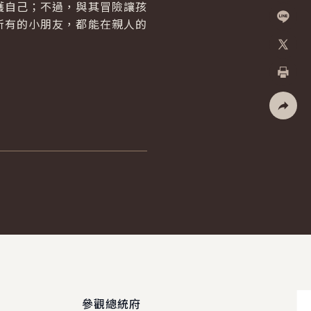
自己；不過，與其冒險讓孩
Facebo
所有的小朋友，都能在親人的
加入好
X
列印
社群分
參觀總統府