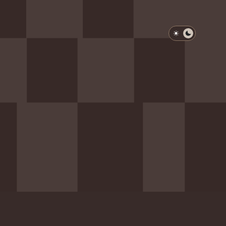
淺色模式
深色模式
防衛韌性委員會
動行程
歷任總統與副總統
展覽