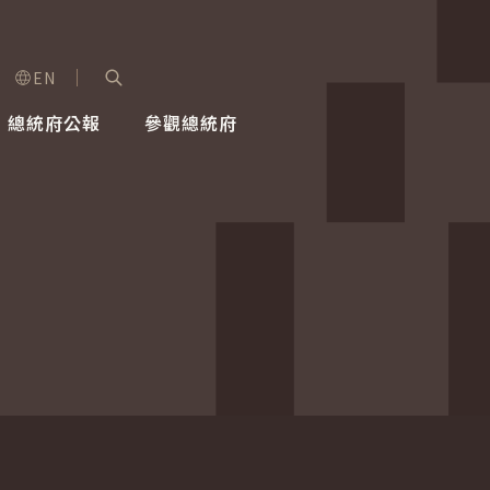
EN
字級選單
展開關鍵字搜尋
總統府公報
參觀總統府
健康台灣推動委員會
總統令
蕭美琴副總統
建築風華
全社會
每日活
行憲後
總統府
外交
網路相簿
國防