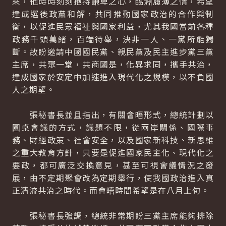
來，他時時刻刻抱持謙卑之心，臨淵履薄之情，希望
達成選後政黨和解，共同推動國家政治的合作與制
衡，以促進民眾福祉與國家利益，尤其我國當前各種
政務千頭萬緒，百端待舉，決非一人、一黨所能獨
斷。故盼邀請中國國民黨、親民黨及民主進步黨三黨
主席，共聚一堂，共商國是，化異求同，攜手共治，
達成國家於安定中加速進入現代化之規模，以不負國
人之期望。
張秘書長並且指出，有關會晤形式，總統計劃以
圓桌會議的方式，議題不限，從兩岸關係、國際事
務、財經政策、社會安全，以及國家新科技、新思維
之重大教育方針，只要是促進國家民主化、現代化之
要政，都可廣泛交換意見，甚至可視會議情況之發
展，由不定期聚會改為定期舉行，使我國政治進入真
正清流共治之時代。而會晤時間希望是在八月上旬。
張秘書長強調，總統非常期盼三黨主席能夠排除