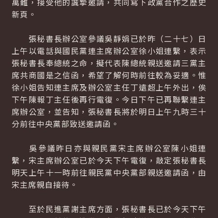
萬難，接受他的誠摯邀請，共同寫下政黨合作之歷史
新頁。
張秘書長辦公室參議吳靜娟已於昨（二十七）日
上午以電話與國民黨連主席辦公室徐小姐連繫，表示
張秘書長奉總統之命，擬代表陳總統親送邀請三黨主
席共商國是之信函，希望了解何時前往較為妥適。惟
徐小姐告知連主席及辦公室主任丁遠超上午外出，俟
下午陳報丁主任後再行電復。今日下午已再聯繫連主
席辦公室，並告知，張秘書長將於明日上午九時三十
分前往中央黨部致送邀請函。
吳參議昨日亦與親民黨宋主席辦公室陳小姐連
繫，宋主席辦公室已於今天下午電復，敲定張秘書長
明天上午十一時前往親民黨中央黨部親送邀請函，由
宋主席親自接待。
至於民進黨謝主席方面，張秘書長已於今天下午