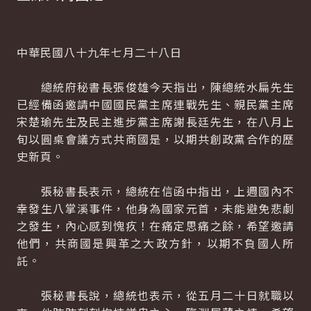
中華民國八十九年七月二十八日
總統府秘書長張俊雄今天指出，陳總統水扁先生
已經備函邀請中國國民黨主席連戰先生、親民黨主席
宋楚瑜先生及民主進步黨主席謝長廷先生，在八月上
旬以圓桌會議方式共商國是，以期共創政黨合作的歷
史新頁。
張秘書長表示，總統在信函中指出，上週國內不
幸發生八掌溪事件，他身為國家元首，未能避免悲劇
之發生，內心感到愧疚！在痛定思痛之餘，希望邀請
他們，共商國是興革之大政方針，以期不負國人所
託。
張秘書長說，總統也表示，從五月二十日就職以