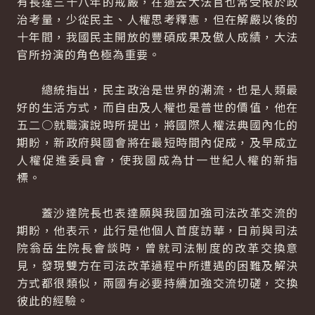
有長達三十八年的戒嚴，在過去大法官也常受限於政
治考量，少從民主、人權思考釋憲，但在解嚴以後的
十年間，我國民主開放的豐碩成果及傲人成績，大法
官所扮演的角色極為重要。
總統指出，民主政治是世界的潮流，也是人類最
好的生活方式，而自由及人權也是普世的價值，他在
五二○就職演說時所提出，將國際人權法典國內化的
期盼，新政府與國會將在最短時間內促成，及早成立
人權促進委員會，使我國成為廿一世紀人權的新指
標。
蓋沙達院長也表達願與我國加強司法改革交流的
期盼，他表示，此行是他個人首度訪華，日前與司法
院翁岳生院長會談時，曾就司法制度的改革交換意
見，發現雙方在司法改革過程中所遭遇的困難及解決
方式都很類似，兩國有必要持續加強交流切磋，交換
彼此的經驗。