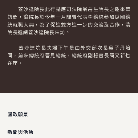
蓋沙達院長此行是應司法院翁岳生院長之邀來華
訪問，翁院長於今年一月間曾代表李總統參加瓜國總
統就職大典，為了促進雙方進一步的交流及合作，翁
院長邀請蓋沙達院長來訪。
蓋沙達院長夫婦下午是由外交部次長吳子丹陪
同，前來總統府晉見總統，總統府副秘書長簡又新也
在座。
:::
國政願景
新聞與活動