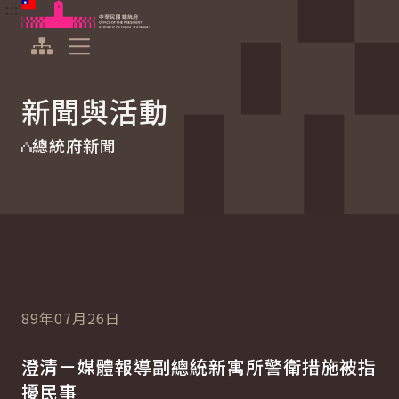
:::
:::
跳到主要內容
中華民國總統府
展開選單
新聞與活動
總統府新聞
89年07月26日
澄清－媒體報導副總統新寓所警衛措施被指
擾民事