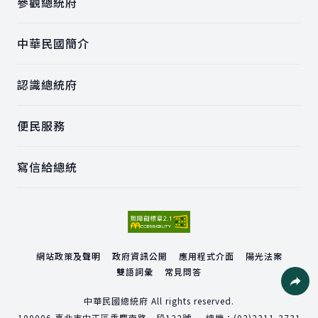
參觀總統府
中華民國簡介
認識總統府
便民服務
寫信給總統
網站政策及聲明
政府資訊公開
應用程式介面
陽光法案
雙語詞彙
常見問答
社群分
中華民國總統府 All rights reserved.
100006
臺北市中正區重慶南路一段122號
總機：
(02)2311-3731