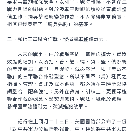
要軍事設施確保安全，以利平、戰時轉換，不會產生
戰力間隙的問題。對於陸軍平時即能積極從事戰訓整
備工作，提昇整體應變的作為，本人覺得非常務實，
相信已經奠定了「勝兵先勝」的基礎。
三、強化三軍聯合作戰，發揮國軍整體戰力：
未來的戰爭，由於戰場空間、範圍的擴大，武器
效能的增加，以及指、管、通、情、資、監、偵系統
的無遠弗屆；戰爭一旦爆發，就必然是一種「無戰不
聯」的三軍聯合作戰型態。所以不同軍（兵）種間之
指揮、管理、資訊及武器系統，都必須在平時予以協
調整合、配套強化；另外在教育、訓練上，更要深植
聯合作戰的觀念、默契與戰術、戰法，纔能於戰時，
發揮國軍總體戰力，殲滅進犯敵軍。
記得在上個月二十三日，美國國防部公布了一份
「對中共軍力發展情勢報告」中，特別將中共軍力的