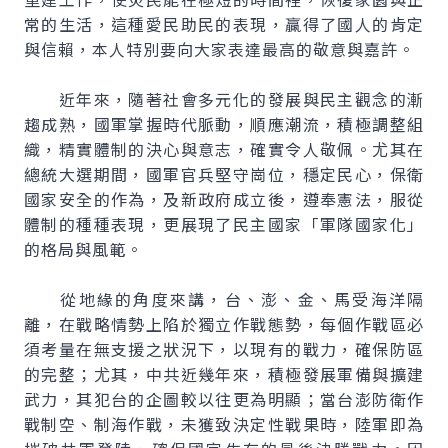
常的生活，這種愛民助民的表現，贏得了國人的肯定
與信賴，本人特別要向大家表達最高的敬意與嘉許。
近年來，隨著社會多元化的發展與民主觀念的漸
趨成熟，國軍掌握時代脈動，順應潮流，積極調整組
織，精實體制的決心與意志，確實令人敬佩。尤其在
總統大選期間，國軍官兵堅守崗位，穩定民心，保衛
國家安全的作為，及新政府成立後，遵奉憲法，服從
體制的種種表現，更展現了民主國家「軍隊國家化」
的格局與風範。
從地緣的角度來講，台、澎、金、馬受海洋隔
離，在戰略情勢上陷於獨立作戰態勢，每個作戰區必
須考量在無支援之狀況下，以現有的戰力，確保防區
的完整；尤其，中共近幾年來，積極發展軍備與擴建
武力，其犯台的企圖較以往更為明顯；當台澎防衛作
戰制空、制海作戰，未獲致決定性戰果時，陸軍即為