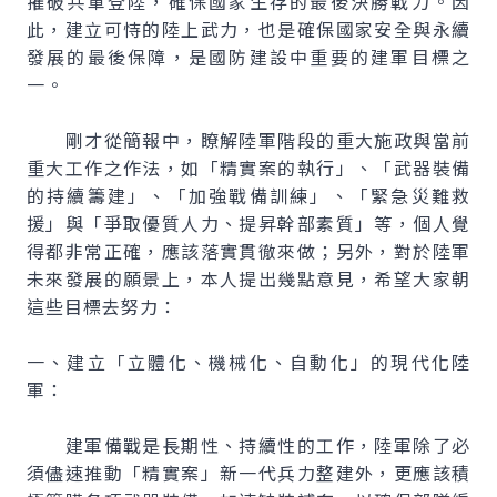
摧破共軍登陸，確保國家生存的最後決勝戰力。因
此，建立可恃的陸上武力，也是確保國家安全與永續
發展的最後保障，是國防建設中重要的建軍目標之
一。
剛才從簡報中，瞭解陸軍階段的重大施政與當前
重大工作之作法，如「精實案的執行」、「武器裝備
的持續籌建」、「加強戰備訓練」、「緊急災難救
援」與「爭取優質人力、提昇幹部素質」等，個人覺
得都非常正確，應該落實貫徹來做；另外，對於陸軍
未來發展的願景上，本人提出幾點意見，希望大家朝
這些目標去努力：
一、建立「立體化、機械化、自動化」的現代化陸
軍：
建軍備戰是長期性、持續性的工作，陸軍除了必
須儘速推動「精實案」新一代兵力整建外，更應該積