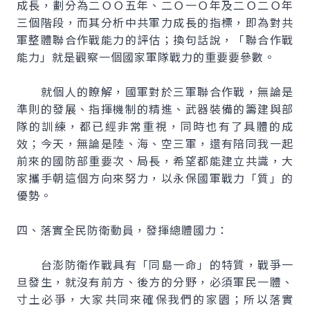
成長，劃分為二ＯＯ五年、二Ｏ一Ｏ年及二Ｏ二Ｏ年
三個階段，而其分析中共軍力成長的指標，即為對共
軍整體聯合作戰能力的評估；換句話說，「聯合作戰
能力」就是觀察一個國家軍隊戰力的重要要參數。
就個人的瞭解，國軍對於三軍聯合作戰，無論是
準則的發展、指揮機制的精進、武器裝備的籌建與部
隊的訓練，都已經非常重視，同時也有了具體的成
效；今天，無論是陸、海、空三軍，還有陪同我一起
前來的國防部重要次、局長，希望都能建立共識，大
家攜手朝這個方向來努力，以永保國軍戰力「質」的
優勢。
四、落實全民防衛動員，發揮總體國力：
台澎防衛作戰具有「同島一命」的特質，戰爭一
旦發生，就沒有前方、後方的分野，必須軍民一體、
寸土必爭，大家共同來確保我們的家園；所以落實