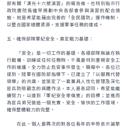
部有關「漢光十六號演習」的報告後，也特別指示行
政院唐院長儘早規劃中央各部會參與演習的配合措
施，就是希望能藉由完善的「全民國防」運作機制，
以整合國家總體資源，支援軍事任務的達成。
五、確保部隊軍紀安全，奠定戰力基礎：
「安全」是一切工作的基礎，各級部隊無論在執
行戰備、訓練或任何任務時，千萬要特別重視安全工
作的維護，全力防止危安事件發生。簡報中，各位已
提到，陸軍在國防部指導下，已建立了「以服務代替
領導」的共識，並策定了一套兼具人性化管理及深化
官兵防險觀念的具體作法，本人甚表認同，希望能繼
續努力，以達到「軍紀安全零傷害」的目標；並進而
為官兵弟兄營造一個充實、安全、愉快的工作環境，
確保整體戰力的完整。
在此，個人要再次的對各位長年的辛勞表示誠摯