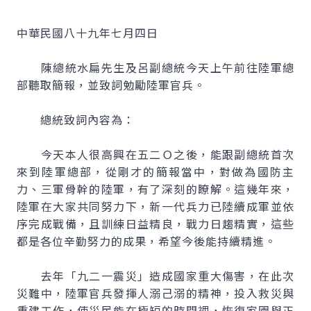
中華民國八十九年七月四日
陳總統水扁先生及呂副總統今天上午前往陸軍總
部聽取簡報，並致詞勉勵陸軍官兵。
總統致詞內容為：
今天本人很高興在五二Ｏ之後，能跟副總統首次
來到陸軍總部，從剛才的簡報當中，對做為國防主
力、三軍骨幹的陸軍，有了深刻的瞭解。這幾年來，
陸軍在大家共同努力下，新一代兵力已陸續成軍並依
序完成戰備，且訓練日益精良，戰力日趨精實，這些
都是各位辛勤努力的成果，希望今後能持續精進。
去年「九二一震災」造成國家重大傷害，在此次
災難中，陸軍官兵發揮人溺己溺的精神，投入救災與
重建工作，使災民能在極短的時間裡，恢復家園與正