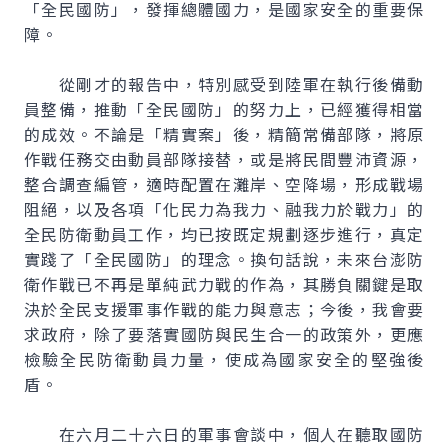
「全民國防」，發揮總體國力，是國家安全的重要保
障。
從剛才的報告中，特別感受到陸軍在執行後備動
員整備，推動「全民國防」的努力上，已經獲得相當
的成效。不論是「精實案」後，精簡常備部隊，將原
作戰任務交由動員部隊接替，或是將民間豐沛資源，
整合調查編管，適時配置在灘岸、空降場，形成戰場
阻絕，以及各項「化民力為我力、融我力於戰力」的
全民防衛動員工作，均已按既定規劃逐步進行，真定
實踐了「全民國防」的理念。換句話說，未來台澎防
衛作戰已不再是單純武力戰的作為，其勝負關鍵是取
決於全民支援軍事作戰的能力與意志；今後，我會要
求政府，除了要落實國防與民生合一的政策外，更應
檢驗全民防衛動員力量，使成為國家安全的堅強後
盾。
在六月二十六日的軍事會談中，個人在聽取國防