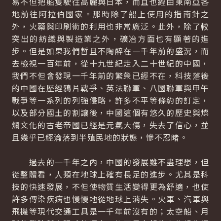
易不但把船隻駛往高麗與日本，而且也經由東南亞各
地前往阿拉伯國家。那時除了船上使用的指南針之
外，火藥與印刷術的利用也非常廣泛。此外，除了較
突出的紡織與製造業之外，礦冶方面也有顯著的進
步。但是如果我們暫且不陶醉在一千年前的盛況，而
去檢視一百年前，從十九世紀走入二十世紀的中國，
我們不但會發現一千年前的繁榮已經不在，科技落後
的中國在歷經鴉片戰爭、英法聯軍、八國聯軍與甲午
戰爭等一系列的列強侵略，許多不平等條約的訂定，
以及部分國土的割讓後，中國這個有悠久的歷史與燦
爛文化的古老帝國已經是元氣大傷，失去了信心，並
且幾乎已經淪落到半殖民地的狀態，慘不忍睹。
過去的一千年之內，中國的發展雖不盡理想，但
從整體看，人類在地球上確有長足的進步。尤其是科
技的快速發展，不但使物質生活變得更為舒適，也使
許多傳染疾病也慢慢地從地球上消失。火車、汽車與
飛機等現代交通工具是一千年前沒有的；太空船、月