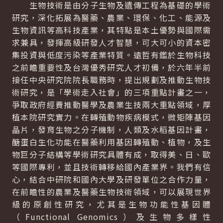
生物技術是由分子生物及遺傳工程為基礎的學術
研究，深化拓展為醫藥、農業、環保、化工、能源及
生物資訊等高科技產業，其特點是本土優勢與國際需
求兼具，發揮高級研發人才智慧，可大可小的資本密
集投資與低度污染等產業特質。遠哲有鑑於生物科技
之前瞻重要性及台灣優秀研究人才初備，於六年半前
接任中央研究院院長職務時，提出規劃及推動生物技
術研究，是「學術走入社會」的三項重點計畫之一，
爭取政府經費推動醫學及農業生技兩大重點領域，厚
植本院研究實力。在轉殖動物疾病模式，微矩陣基因
晶片，發育生物之分子機制，人類及水稻基因計畫，
醣蛋白生化功能在醫藥利用基因轉殖動、植物，及生
物巨分子結構等學術研究具體有成，取得美、日、歐
等國際專利，並且技術轉移給國內產業界。我們有信
心，結合中研院和國內大學及研發單位之合作力量，
在前瞻性的農業及醫藥生物技術領域，可以展現世界
級的原創性研究，尤其是生物功能性基因體
（Functional Genomics）及生物多樣性