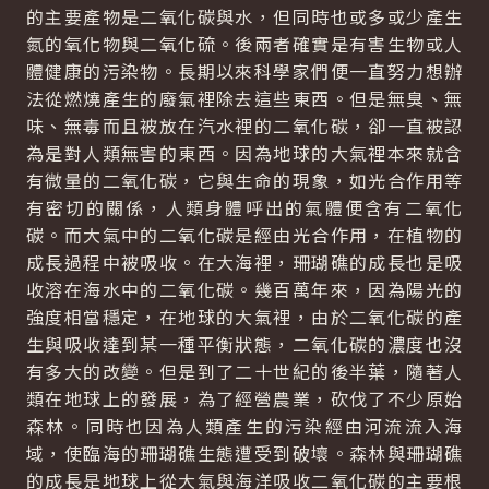
的主要產物是二氧化碳與水，但同時也或多或少產生
氮的氧化物與二氧化硫。後兩者確實是有害生物或人
體健康的污染物。長期以來科學家們便一直努力想辦
法從燃燒產生的廢氣裡除去這些東西。但是無臭、無
味、無毒而且被放在汽水裡的二氧化碳，卻一直被認
為是對人類無害的東西。因為地球的大氣裡本來就含
有微量的二氧化碳，它與生命的現象，如光合作用等
有密切的關係，人類身體呼出的氣體便含有二氧化
碳。而大氣中的二氧化碳是經由光合作用，在植物的
成長過程中被吸收。在大海裡，珊瑚礁的成長也是吸
收溶在海水中的二氧化碳。幾百萬年來，因為陽光的
強度相當穩定，在地球的大氣裡，由於二氧化碳的產
生與吸收達到某一種平衡狀態，二氧化碳的濃度也沒
有多大的改變。但是到了二十世紀的後半葉，隨著人
類在地球上的發展，為了經營農業，砍伐了不少原始
森林。同時也因為人類產生的污染經由河流流入海
域，使臨海的珊瑚礁生態遭受到破壞。森林與珊瑚礁
的成長是地球上從大氣與海洋吸收二氧化碳的主要根