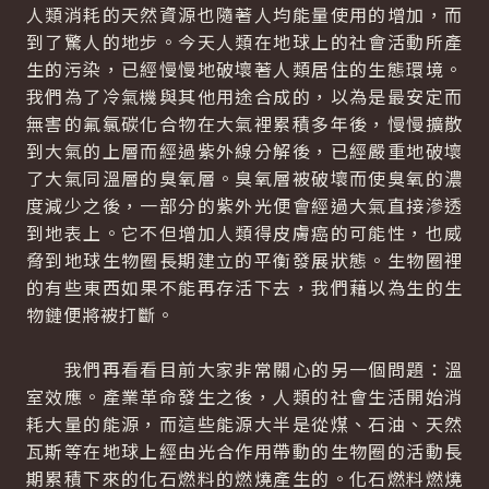
人類消耗的天然資源也隨著人均能量使用的增加，而
到了驚人的地步。今天人類在地球上的社會活動所產
生的污染，已經慢慢地破壞著人類居住的生態環境。
我們為了冷氣機與其他用途合成的，以為是最安定而
無害的氟氯碳化合物在大氣裡累積多年後，慢慢擴散
到大氣的上層而經過紫外線分解後，已經嚴重地破壞
了大氣同溫層的臭氧層。臭氧層被破壞而使臭氧的濃
度減少之後，一部分的紫外光便會經過大氣直接滲透
到地表上。它不但增加人類得皮膚癌的可能性，也威
脅到地球生物圈長期建立的平衡發展狀態。生物圈裡
的有些東西如果不能再存活下去，我們藉以為生的生
物鏈便將被打斷。
我們再看看目前大家非常關心的另一個問題：溫
室效應。產業革命發生之後，人類的社會生活開始消
耗大量的能源，而這些能源大半是從煤、石油、天然
瓦斯等在地球上經由光合作用帶動的生物圈的活動長
期累積下來的化石燃料的燃燒產生的。化石燃料燃燒