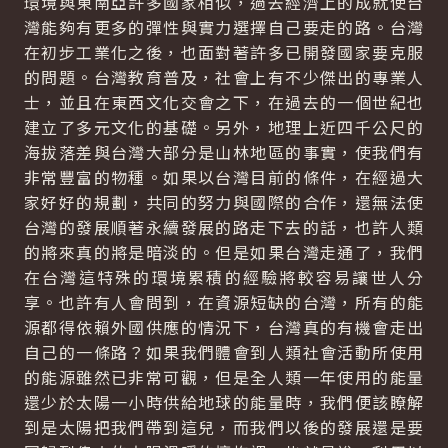
環境與東南亞許多國家相似，過去經濟上的成就使台
灣能夠有更多的彈性與實力選擇自己要走的路。台灣
在初步工業化之後，也面對著許多已開發國家要克服
的問題。台灣教育普及，社會上有不少傑出的專業人
士，並且在東西文化交會之下，在過去的一個世紀也
建立了多元文化的基礎。另外，地理上近四千公尺的
海拔落差與台灣大部分是山林地區的事實，使我們有
非常豐富的物種。如果以台灣目前的條件，在經過大
家好好的規劃，共同的努力與國際的合作，還無法使
台灣的發展順著永續發展的路走下去的話，也許人類
的將來真的將是暗淡的。但是如果台灣走通了，我們
在台灣這特殊的環境累積的經驗將較容易讓世人分
享。也許有人會問到，在資源短缺的台灣，所有的能
源都得依賴外國供應的情況下，台灣真的有機會走出
自己的一條路？如果我們體會到人類社會活動所使用
的能源雖然已非常可觀，但是全人類一年使用的能量
還少於太陽一小時供給地球的能量時，我們便該瞭解
到是太陽把我們帶到這兒，而我們以後的發展還是要