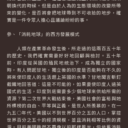
朝換代的時候。但是由於人為的生態環境的改變所帶
來的變化，是否將會把地球帶到不可收拾的地步，確
實是一件令眾人擔心且議論紛紛的事。
參、「消耗地球」的西方發展模式
人類在產業革命發生後，所走過的這兩百五十年
的歷史，我們確實需要好好地回顧與檢討。五十年
前，印度從英國的殖民地統治下，成為獨立的國家
時，有人問起甘地，獨立後的印度是否能夠在不久的
將來使印度人的生活趕上英國的水準？甘地聞言斬釘
截鐵地回答道：這是不可能的，如果要使印度人過英
國式的生活，印度到底需要多少個地球來供給所需的
資源？第二次世界大戰結束後，美國社會的富裕與她
所標榜的自由、平等與正義，是世人所羨慕的。在一
九五○年代，美國以不到世界百分之五的人口，掌控
世界百分之五十的經濟規模，並且消耗相等比例的資
源。目前美國雖然不再像以前那樣風光，但依舊消耗