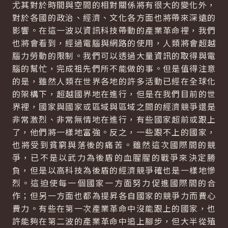
尤其對於時間與空間的相對關係將有很大的變化外，
對於各國的政治、經濟、文化各方面也將帶來深遠的
影響。在這一波以資訊科技帶動的產業革命裡，我們
也將會看到，經過電腦與網路的使用，人類將會超越
腦力勞動的限制。我們可以透過大量資訊的取得與電
腦的幫忙，完成祖先們所不能做的事。但是值得注意
的是，雖然人類在世界各地的許多活動已經在全球化
的架構下，超越國界地在進行，但是在我們目前的世
界裡，國家與國家或區域與區域之間的經濟競爭還是
非常激烈、非常無情地在進行，有些國家超前或跟上
了，他們將一樣地富強。反之，一些跟不上的國家，
也將受到貧窮與落後的痛苦。雖然這次國際間的競
爭，已不是以武力為後盾的血腥腥的戰爭來決定勝
負，但是以高科技為後盾的經濟競爭確也是一樣地慘
烈。這迫使每一個國家一方面努力促進國際間的合
作；但另一方面也都為提昇各自國家的競爭力而費心
費力。有些在第一次產業革命中沒能跟上的國家，也
許能夠在第二波的產業革命中追上腳步，但大半從殖