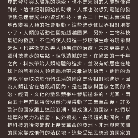
球的登陸與太陽系的探索，也不是宋朝的人能想像得
到的。這世紀剛開始的時候，人類也沒想到電腦的發
明與急速發展中的資訊科技，會在二十世紀末葉深遠
地改變著人類的社會脈動。這些進步使世界相對地變
小了，人類的活動也開始超越國界。另外，生物科技
最近的發展，不但將使人類進一步瞭解生命的現象與
起源，也將徹底改善人類疾病的治療，未來更將是人
類科技進步的焦點。但很遺憾的是，在過去的一千年
之內，科技帶給人類總體的進步，並沒有給居住在地
球上的所有的人類普遍地帶來幸福與快樂，他們的命
運似乎更取決於他們生活的國度是否相對地進步。因
為人類社會在這段期間內，是在國家與國家之間的政
治、經濟、文化的激烈競爭中發展過來的。尤其，兩
百五十年前瓦特發明蒸汽機帶動了工業革命後，許多
歐洲的國家跟上這股浪潮，變成強大的國家，他們以
雄厚的武力為後盾，向外擴充，在很短的時間內，便
把科技落後沒能趕上產業革命的亞洲、非洲與南美洲
的國家變成他們的殖民地。這些受殖民統治的國家的