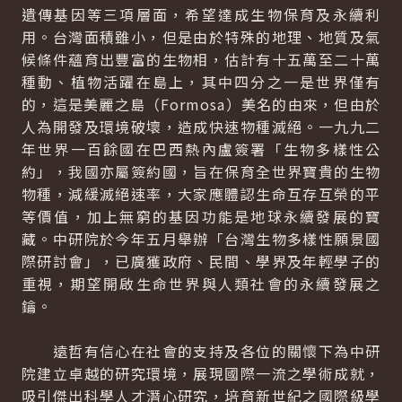
遺傳基因等三項層面，希望達成生物保育及永續利
用。台灣面積雖小，但是由於特殊的地理、地質及氣
候條件蘊育出豐富的生物相，估計有十五萬至二十萬
種動、植物活躍在島上，其中四分之一是世界僅有
的，這是美麗之島（Formosa）美名的由來，但由於
人為開發及環境破壞，造成快速物種滅絕。一九九二
年世界一百餘國在巴西熱內盧簽署「生物多樣性公
約」，我國亦屬簽約國，旨在保育全世界寶貴的生物
物種，減緩滅絕速率，大家應體認生命互存互榮的平
等價值，加上無窮的基因功能是地球永續發展的寶
藏。中研院於今年五月舉辦「台灣生物多樣性願景國
際研討會」，已廣獲政府、民間、學界及年輕學子的
重視，期望開啟生命世界與人類社會的永續發展之
鑰。
遠哲有信心在社會的支持及各位的關懷下為中研
院建立卓越的研究環境，展現國際一流之學術成就，
吸引傑出科學人才潛心研究，培育新世紀之國際級學