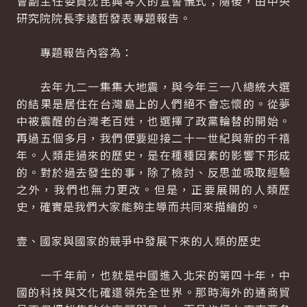
會副主任委員沈昆興等人的宣誓儀式；隨後，由中央
研究院院長李遠哲發表專題報告。
專題報告內容為：
去年九二一集集大地震，與今年三一八總統大選
的結果是居住在台灣島上的人們絕不會忘懷的。從夢
中被震醒的台灣老百姓，也選擇了政黨輪替的開始。
再過五個多月，我們便要迎接二十一世紀與新的千禧
年。人類走過來的歷史，是在種種因素的影響下形成
的。對於過去發生的事，除了檢討、反思並吸取經驗
之外，我們也無力更改。但是，正要展開的人類歷
史，確實是我們大家能夠主導而共同來描繪的。
壹、國家與國家的競爭中發展下來的人類的歷史
一千年前，也就是中國進入北宋的第四十年，中
國的科技與文化確還領先全世界。那時海外的通商貿