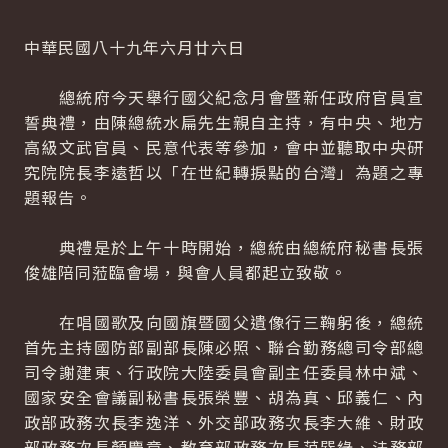
中華民國八十九年六月廿六日
總統府今天舉行國父紀念月會暨新任政府官員宣
誓典禮，由陳總統水扁先生親自主持，有中央、地方
高級文武官員、民意代表等參加，會中並聽取中央研
究院院長李遠哲以「在世紀轉捩點的台灣」為題之專
題報告。
典禮是於上午十時開始，總統由總統府秘書長張
俊雄陪同蒞臨會場，與會人員都起立致敬。
在唱國歌及向國旗暨國父遺像行三鞠躬後，總統
首先主持國防部副部長陳必照、聯合勤務總司令部總
司令謝建東、行政院大陸委員會副主任委員林中斌、
國家安全會議副秘書長張榮豐、胡為真、邱義仁、內
政部政務次長李逸洋、外交部政務次長李大維、財政
部政務次長顏慶章、教育部政務次長范巽綠、法務部