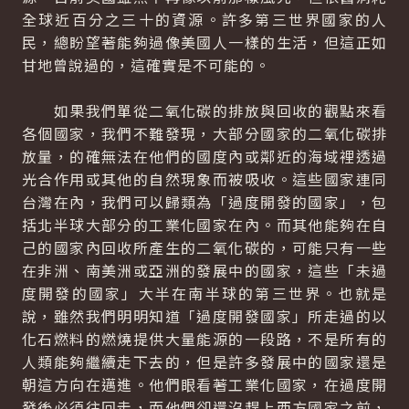
全球近百分之三十的資源。許多第三世界國家的人
民，總盼望著能夠過像美國人一樣的生活，但這正如
甘地曾說過的，這確實是不可能的。
如果我們單從二氧化碳的排放與回收的觀點來看
各個國家，我們不難發現，大部分國家的二氧化碳排
放量，的確無法在他們的國度內或鄰近的海域裡透過
光合作用或其他的自然現象而被吸收。這些國家連同
台灣在內，我們可以歸類為「過度開發的國家」，包
括北半球大部分的工業化國家在內。而其他能夠在自
己的國家內回收所產生的二氧化碳的，可能只有一些
在非洲、南美洲或亞洲的發展中的國家，這些「未過
度開發的國家」大半在南半球的第三世界。也就是
說，雖然我們明明知道「過度開發國家」所走過的以
化石燃料的燃燒提供大量能源的一段路，不是所有的
人類能夠繼續走下去的，但是許多發展中的國家還是
朝這方向在邁進。他們眼看著工業化國家，在過度開
發後必須往回走，而他們卻還沒趕上西方國家之前，