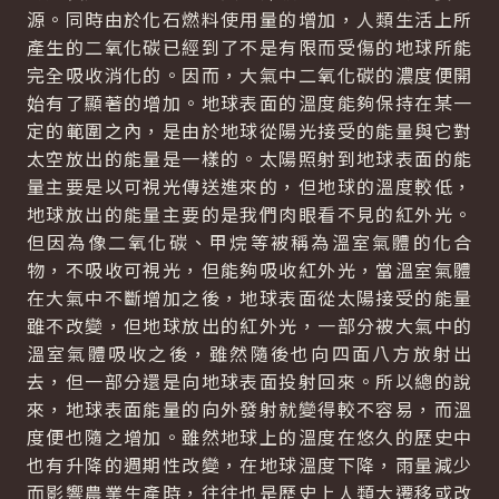
源。同時由於化石燃料使用量的增加，人類生活上所
產生的二氧化碳已經到了不是有限而受傷的地球所能
完全吸收消化的。因而，大氣中二氧化碳的濃度便開
始有了顯著的增加。地球表面的溫度能夠保持在某一
定的範圍之內，是由於地球從陽光接受的能量與它對
太空放出的能量是一樣的。太陽照射到地球表面的能
量主要是以可視光傳送進來的，但地球的溫度較低，
地球放出的能量主要的是我們肉眼看不見的紅外光。
但因為像二氧化碳、甲烷等被稱為溫室氣體的化合
物，不吸收可視光，但能夠吸收紅外光，當溫室氣體
在大氣中不斷增加之後，地球表面從太陽接受的能量
雖不改變，但地球放出的紅外光，一部分被大氣中的
溫室氣體吸收之後，雖然隨後也向四面八方放射出
去，但一部分還是向地球表面投射回來。所以總的說
來，地球表面能量的向外發射就變得較不容易，而溫
度便也隨之增加。雖然地球上的溫度在悠久的歷史中
也有升降的週期性改變，在地球溫度下降，雨量減少
而影響農業生產時，往往也是歷史上人類大遷移或改