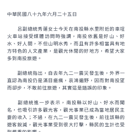
中華民國八十九年六月二十五日
呂副總統秀蓮女士今天在南投縣水里附近的車埕
火車站接受媒體訪問時強調，南投依舊是好山、好
水、好人間，不但山明水秀，而且有許多相當具有地
方特色的人文產業，是觀光休閒的好地方，希望大家
多到南投旅遊。
副總統指出，自去年九二一震災發生後，外界一
直認為南投仍是滿目瘡痍，哀鴻遍野，因而對南投望
而卻步，不敢前往旅遊，其實這是錯誤的印象。
副總統進一步表示，南投縣以好山、好水而聞
名，也吸引許多觀光客，觀光事業已成為當地居民主
要的收入；不過，在九二一震災發生後，前往該縣的
遊客銳減，觀光事業受到很大打擊，縣民的生計也受
到嚴重的影響。