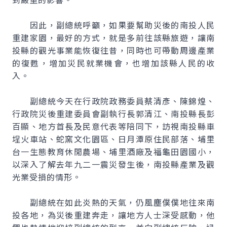
因此，副總統呼籲，如果要幫助災後的南投人民
重建家園，最好的方式，就是多前往該縣旅遊，讓南
投縣的觀光事業能恢復往昔，同時也可帶動周邊產業
的復甦，增加災民就業機會，也增加該縣人民的收
入。
副總統今天在行政院政務委員蔡清彥、陳錦煌、
行政院災後重建委員會副執行長郭清江、南投縣長彭
百顯、地方首長及民意代表等陪同下，訪視南投縣車
埕火車站、蛇窯文化園區、日月潭原住民部落、埔里
台一生態教育休閒農場、埔里酒廠及福龜田園國小，
以深入了解去年九二一震災發生後，南投縣產業及觀
光業受損的情形。
副總統在如此炎熱的天氣，仍風塵僕僕地往來南
投各地，為災後重建奔走，讓地方人士深受感動，他