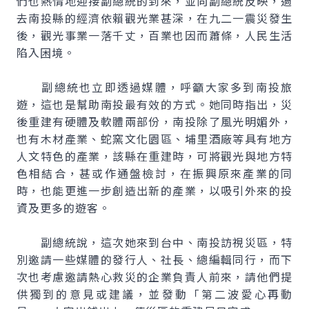
們也熱情地迎接副總統的到來，並向副總統反映，過
去南投縣的經濟依賴觀光業甚深，在九二一震災發生
後，觀光事業一落千丈，百業也因而蕭條，人民生活
陷入困境。
副總統也立即透過媒體，呼籲大家多到南投旅
遊，這也是幫助南投最有效的方式。她同時指出，災
後重建有硬體及軟體兩部份，南投除了風光明媚外，
也有木材產業、蛇窯文化園區、埔里酒廠等具有地方
人文特色的產業，該縣在重建時，可將觀光與地方特
色相結合，甚或作通盤檢討，在振興原來產業的同
時，也能更進一步創造出新的產業，以吸引外來的投
資及更多的遊客。
副總統說，這次她來到台中、南投訪視災區，特
別邀請一些媒體的發行人、社長、總編輯同行，而下
次也考慮邀請熱心救災的企業負責人前來，請他們提
供獨到的意見或建議，並發動「第二波愛心再動