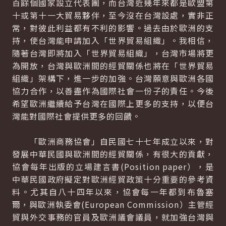
百餘個國家設立代表團，而台灣近幾年來都是歐盟第
十或第十一大貿易夥伴，至今沒在台灣設處，實非正
常，對彼此利益都有不利的影響。過去由於歐洲的支
持，使台灣能申請加入「世界貿易組織」。我相信，
隨著台灣即將加入「世界貿易組織」，台灣市場將更
為開放，台灣與歐洲間的經貿關係也將在「世界貿易
組織」架構下，進一步的加強。台灣願意與歐洲各國
協力合作，以善盡作為國際社會一份子的責任。今後
希望歐洲繼續給予台灣在國際上更多的支持，以便台
灣能對國際社會提供更多的回饋。
「歐洲商務協會」自民國七十七年成立以來，對
發展中華民國與歐洲間的經貿關係，有很大的貢獻，
協會每年出版的立場建言書(Position paper），是
中華民國政府擬定對歐洲經貿政策十分重要的參考資
料。尤其自八十四年以來，協會每一年都到布魯塞
爾，與歐洲執委會(European Commission）主管經
貿與外交事務的官員及歐洲議會議員，就加強台灣與