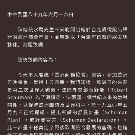
中華民國八十九年六月十六日
陳總統水扁先生今天晚間出席於台北凱悅飯店舉
行的歐洲商會年會，並應邀以「台灣可信賴的朋友與
夥伴」為題致詞。
總統致詞內容為：
今天本人能應「歐洲商務協會」邀請，參加歐洲
日晚餐會，覺得十分榮幸。我們知道，歐洲日的來源
是第二次世界大戰後，法國外交部長舒曼（Robert
Schuman）為了消弭德、法兩國一個世紀以來的敵對
關係，以促進歐洲團結及世界和平，於一九五○年五
月九日正式提議，提出所謂的舒曼計畫（Schuman
Plan），或舒曼宣言（Schuman Declaration）。
此一計畫不僅奠定了戰後歐洲統合發展的基礎，也確
保了歐洲今日的繁榮與和平。歐洲各國在五十年前才