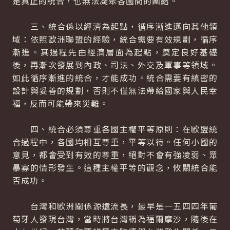
是真正的統合，也無法凝聚各國間的團結。
三、統合係以經濟為起點，循序漸進邁向其他領
域：依照歐洲聯盟的經驗，統合需要有效規劃，循序
漸進。其過程先由經濟層面為起點，奠定良好基礎
後，再漸次發展到內政、司法、外交及軍事等領域。
如此循序漸進的統合，才能成功。統合需要有縝密的
設計與妥善的規劃，否則不僅無法帶給國家與人民幸
福，反而可能帶來災難。
四、統合必須尊重各國主權平等原則：在歐盟統
合過程中，各國均相互尊重，平等以待。任何小國的
意見，都會受到有效的尊重，絕對不會有強凌弱、眾
暴寡的情形發生。這種主權平等的觀念，攸關統合能
否成功。
台灣和歐洲關係源遠流長，最早是一五四四年葡
萄牙人發現台灣，當時將台灣稱為福爾摩沙，隨後在