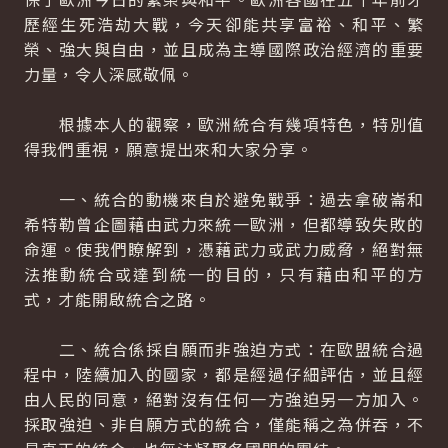
歷經生死浩劫大戰，今天卻能共享富裕、和平、繁
榮、強大與自由，並且成為主導國際政治經濟的重要
力量，令人深感敬佩。
根據本人的觀察，歐洲統合有幾項特色，特別值
得我們重視，願意提出來和大家分享。
一、統合的動機來自於避免戰爭：過去拿破崙和
希特勒曾企圖藉由武力來統一歐洲，但都導致失敗的
命運。使我們瞭解到，憑藉武力或武力威脅，絕對無
法推動統合或達到統一的目的，只有藉由和平的方
式，才能開啟統合之路。
二、統合係採自願而非強迫方式：在歐盟統合過
程中，陸續加入的國家，都是經過仔細評估，並且經
由人民的同意，絕對沒有任何一方強迫另一方加入。
採取強迫、非自願方式的統合，僅能稱之為併吞，不