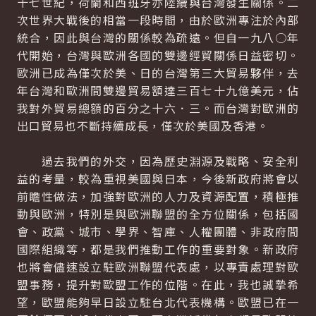
十七世紀，荷蘭和西班牙亦陸續與台灣發生關係。二
次世界大戰後的相當一段時間，由於歐洲專注於內部
統合，因此與台灣的關係較為疏遠。但自一九八○年
代開始，台灣與歐洲各國的雙邊經貿關係日益密切。
歐洲已成為僅次於美、日的台灣第三大貿易夥伴，去
年台灣和歐洲間雙邊貿易額達三百七十九億美元，佔
我對外貿易總額的百分之十六．三。而台灣對歐洲的
出口貿易也不斷持續成長，僅次於美國及香港。
過去我們的外交，因為歷史淵源及戰略、安全利
益的考量，較為重視美國與日本，今後新政府將會以
前瞻性做法，加強對歐洲的人力及資源配置，積極推
動與歐洲，特別是與歐洲聯盟的全方位關係，包括國
會、政黨、城市、學界、智庫、人權團體、非政府間
國際組織等，都是我們推動工作的重要對象。新政府
也將會儘速設立駐歐洲聯盟代表處，以專責處理對歐
盟事務，提升對歐盟工作的位階。在此，我也誠摯希
望，歐盟能夠早日設立駐台北代表機構。歐盟已在一