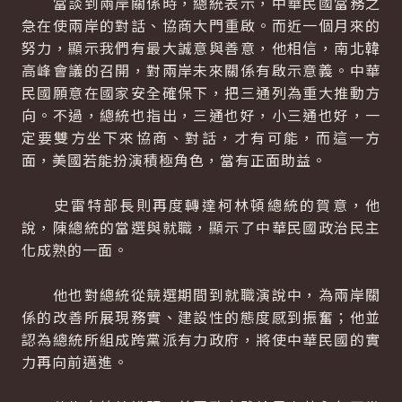
當談到兩岸關係時，總統表示，中華民國當務之
急在使兩岸的對話、協商大門重啟。而近一個月來的
努力，顯示我們有最大誠意與善意，他相信，南北韓
高峰會議的召開，對兩岸未來關係有啟示意義。中華
民國願意在國家安全確保下，把三通列為重大推動方
向。不過，總統也指出，三通也好，小三通也好，一
定要雙方坐下來協商、對話，才有可能，而這一方
面，美國若能扮演積極角色，當有正面助益。
史雷特部長則再度轉達柯林頓總統的賀意，他
說，陳總統的當選與就職，顯示了中華民國政治民主
化成熟的一面。
他也對總統從競選期間到就職演說中，為兩岸關
係的改善所展現務實、建設性的態度感到振奮；他並
認為總統所組成跨黨派有力政府，將使中華民國的實
力再向前邁進。