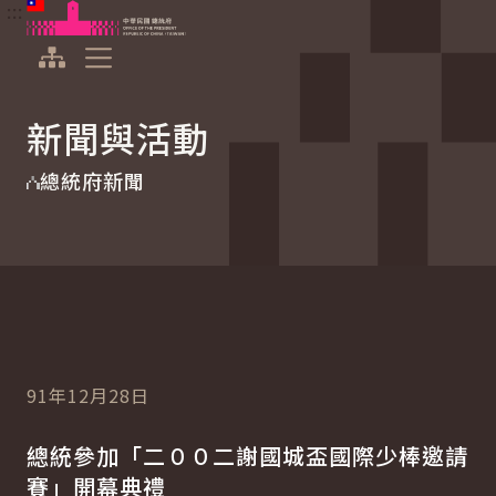
:::
:::
跳到主要內容
中華民國總統府
展開選單
新聞與活動
總統府新聞
91年12月28日
總統參加「二００二謝國城盃國際少棒邀請
賽」開幕典禮