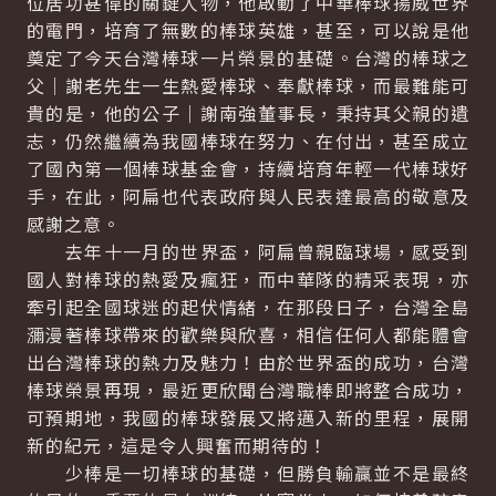
位居功甚偉的關鍵人物，他啟動了中華棒球揚威世界
的電門，培育了無數的棒球英雄，甚至，可以說是他
奠定了今天台灣棒球一片榮景的基礎。台灣的棒球之
父｜謝老先生一生熱愛棒球、奉獻棒球，而最難能可
貴的是，他的公子｜謝南強董事長，秉持其父親的遺
志，仍然繼續為我國棒球在努力、在付出，甚至成立
了國內第一個棒球基金會，持續培育年輕一代棒球好
手，在此，阿扁也代表政府與人民表達最高的敬意及
感謝之意。
去年十一月的世界盃，阿扁曾親臨球場，感受到
國人對棒球的熱愛及瘋狂，而中華隊的精采表現，亦
牽引起全國球迷的起伏情緒，在那段日子，台灣全島
瀰漫著棒球帶來的歡樂與欣喜，相信任何人都能體會
出台灣棒球的熱力及魅力！由於世界盃的成功，台灣
棒球榮景再現，最近更欣聞台灣職棒即將整合成功，
可預期地，我國的棒球發展又將邁入新的里程，展開
新的紀元，這是令人興奮而期待的！
少棒是一切棒球的基礎，但勝負輸贏並不是最終