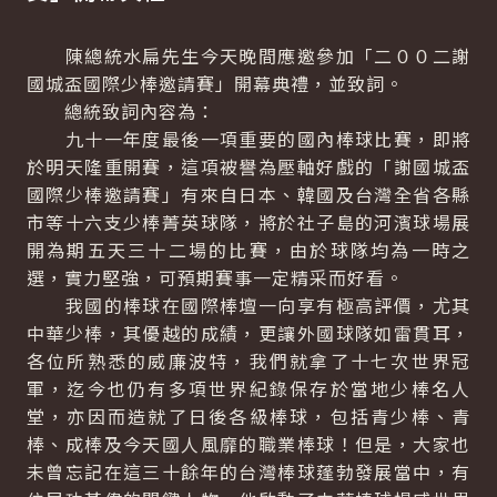
陳總統水扁先生今天晚間應邀參加「二００二謝
國城盃國際少棒邀請賽」開幕典禮，並致詞。
總統致詞內容為：
九十一年度最後一項重要的國內棒球比賽，即將
於明天隆重開賽，這項被譽為壓軸好戲的「謝國城盃
國際少棒邀請賽」有來自日本、韓國及台灣全省各縣
市等十六支少棒菁英球隊，將於社子島的河濱球場展
開為期五天三十二場的比賽，由於球隊均為一時之
選，實力堅強，可預期賽事一定精采而好看。
我國的棒球在國際棒壇一向享有極高評價，尤其
中華少棒，其優越的成績，更讓外國球隊如雷貫耳，
各位所熟悉的威廉波特，我們就拿了十七次世界冠
軍，迄今也仍有多項世界紀錄保存於當地少棒名人
堂，亦因而造就了日後各級棒球，包括青少棒、青
棒、成棒及今天國人風靡的職業棒球！但是，大家也
未曾忘記在這三十餘年的台灣棒球蓬勃發展當中，有