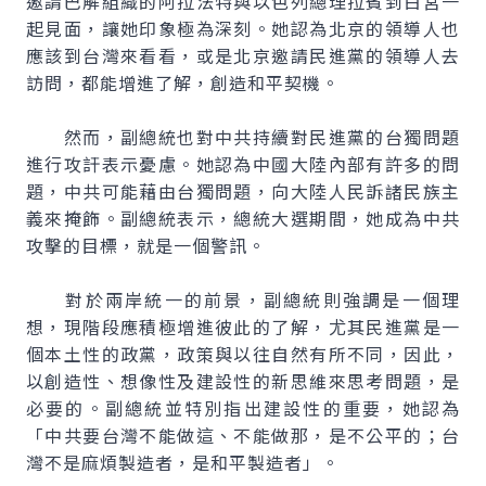
邀請巴解組織的阿拉法特與以色列總理拉賓到白宮一
起見面，讓她印象極為深刻。她認為北京的領導人也
應該到台灣來看看，或是北京邀請民進黨的領導人去
訪問，都能增進了解，創造和平契機。
然而，副總統也對中共持續對民進黨的台獨問題
進行攻訐表示憂慮。她認為中國大陸內部有許多的問
題，中共可能藉由台獨問題，向大陸人民訴諸民族主
義來掩飾。副總統表示，總統大選期間，她成為中共
攻擊的目標，就是一個警訊。
對於兩岸統一的前景，副總統則強調是一個理
想，現階段應積極增進彼此的了解，尤其民進黨是一
個本土性的政黨，政策與以往自然有所不同，因此，
以創造性、想像性及建設性的新思維來思考問題，是
必要的。副總統並特別指出建設性的重要，她認為
「中共要台灣不能做這、不能做那，是不公平的；台
灣不是麻煩製造者，是和平製造者」。