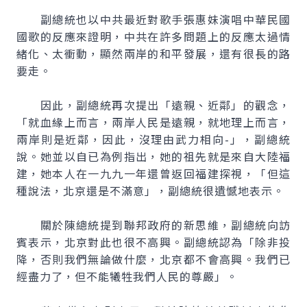
副總統也以中共最近對歌手張惠妹演唱中華民國
國歌的反應來證明，中共在許多問題上的反應太過情
緒化、太衝動，顯然兩岸的和平發展，還有很長的路
要走。
因此，副總統再次提出「遠親、近鄰」的觀念，
「就血緣上而言，兩岸人民是遠親，就地理上而言，
兩岸則是近鄰，因此，沒理由武力相向-」，副總統
說。她並以自已為例指出，她的祖先就是來自大陸福
建，她本人在一九九一年還曾返回福建探視，「但這
種說法，北京還是不滿意」，副總統很遺憾地表示。
關於陳總統提到聯邦政府的新思維，副總統向訪
賓表示，北京對此也很不高興。副總統認為「除非投
降，否則我們無論做什麼，北京都不會高興。我們已
經盡力了，但不能犧牲我們人民的尊嚴」。