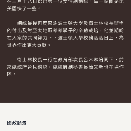
在三月十八日選出第一位女性副總統，這一點倒是比
美國快了一些。
總統最後再度感謝波士頓大學及衛士林校長辦學
的付出及對亞太地區莘莘學子的辛勤栽培，他並期盼
在大家的共同努力下，波士頓大學校務蒸蒸日上，為
世界作出更大貢獻。
衛士林校長一行在教育部次長呂木琳陪同下，前
來總統府晉見總統，總統府副秘書長簡又新也在場作
陪。
:::
國政願景