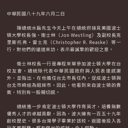
中華民國八十九年六月二日
陳總統水扁先生今天上午在總統府接見美國波士
頓大學校長強‧衛士林（Jon Westling）及副校長克
里斯托弗‧雷士克（Christopher R. Reaske）等一
行，對他們的遠道來訪，表示最誠摯的歡迎之意。
衛士林校長一行是專程來華參加波士頓大學在台
校友會，總統除代表中華民國政府與人民表達感謝
外，並指出，在他擔任台北市長任內，促成波士頓與
台北市締結為姐妹市，因此，他看到來自波士頓的貴
賓，特別有一股親切感。
總統進一步肯定波士頓大學作育英才，培養無數
優秀人才的卓越貢獻，因為，波大擁有一百五十九年
創校歷史，很多台灣學子畢業於該校，返國後投入各
行各業服務，都有傑出的成就，令人感動。