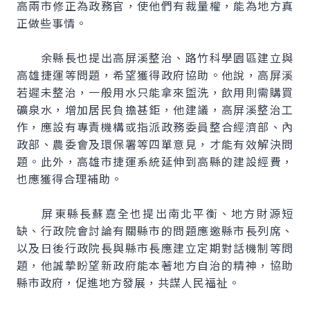
高兩市修正為政務官，使他們有裁量權，能為地方真
正做些事情。
余縣長也提出高屏溪整治、路竹科學園區建立與
高雄捷運等問題，希望獲得政府協助。他說，高屏溪
若遲未整治，一般用水只能拿來盥洗，飲用則需購買
礦泉水，增加居民負擔甚鉅，他建議，高屏溪整治工
作，應設有專責機構或指派政務委員整合經濟部、內
政部、農委會及環保署等四單意見，才能有效解決問
題。此外，高雄市捷運系統延伸到高縣的建設經費，
也應獲得合理補助。
屏東縣長蘇嘉全也提出南北平衡、地方財源短
缺、行政院會討論有關縣市的問題應邀縣市長列席、
以及日後行政院長與縣市長應建立定期對話機制等問
題，他誠摯盼望新政府能本著地方自治的精神，協助
縣市政府，促進地方發展，共謀人民福祉。