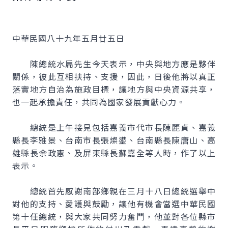
中華民國八十九年五月廿五日
陳總統水扁先生今天表示，中央與地方應是夥伴
關係，彼此互相扶持、支援，因此，日後他將以真正
落實地方自治為施政目標，讓地方與中央資源共享，
也一起承擔責任，共同為國家發展貢獻心力。
總統是上午接見包括嘉義市代市長陳麗貞、嘉義
縣長李雅景、台南市長張燦鍙、台南縣長陳唐山、高
雄縣長余政憲、及屏東縣長蘇嘉全等人時，作了以上
表示。
總統首先感謝南部鄉親在三月十八日總統選舉中
對他的支持、愛護與鼓勵，讓他有機會當選中華民國
第十任總統，與大家共同努力奮鬥，他並對各位縣市