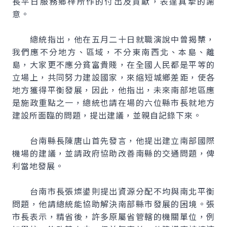
長平日服務鄉梓所作的付出及貢獻，表達真摯的謝
意。
總統指出，他在五月二十日就職演說中曾揭櫫，
我們應不分地方、區域，不分東南西北、本島、離
島，大家更不應分貧富貴賤，在全國人民都是平等的
立場上，共同努力建設國家，來縮短城鄉差距，使各
地方獲得平衡發展，因此，他指出，未來南部地區應
是施政重點之一，總統也請在場的六位縣市長就地方
建設所面臨的問題，提出建議，並親自記錄下來。
台南縣長陳唐山首先發言，他提出建立南部國際
機場的建議，並請政府協助改善南縣的交通問題，俾
利當地發展。
台南市長張燦鍙則提出資源分配不均與南北平衡
問題，他請總統能協助解決南部縣市發展的困境。張
市長表示，精省後，許多原屬省管轄的機關單位，例