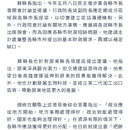
蘇縣長指出，今年五月八日民主進步黨各縣市長
曾開會討論並提議，行政院長或副院長應定期或分區
域與各縣市長座談，以切實建立談話溝通機制，另
外，行政院會討論有關地方事務，應邀請各該縣市長
出席與會，而為因應各縣市財源短缺問題，他建請主
計處彙整各縣市所提出的基本財政需求，再據以補足
缺口。
蘇縣長也針對屏東縣各項建設提出建議，他指
出，屏東深具觀光潛力，但交通建設亟待改善，他希
望日後高雄捷運延伸到屏東的經費能獲得解決。此
外，他也計劃發展生物科技，並成立第二代加工出口
區等，帶動屏東地區更大的進展。
總統在聽取上述意見後綜合答覆指出，「政治應
從地方開始，地方事務處理得好，政治就能處理得
好，國家也能夠治理得好。」在資源有限的情況下，
各縣市應該獲得更好的分配，他日前就提出要「把餅