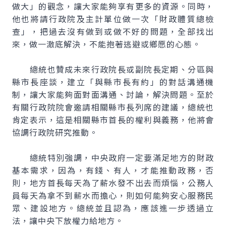
做大」的觀念，讓大家能夠享有更多的資源。同時，
他也將請行政院及主計單位做一次「財政體質總檢
查」，把過去沒有做到或做不好的問題，全部找出
來，做一澈底解決，不能抱著逃避或鄉愿的心態。
總統也贊成未來行政院長或副院長定期、分區與
縣市長座談，建立「與縣市長有約」的對話溝通機
制，讓大家能夠面對面溝通、討論，解決問題。至於
有關行政院院會邀請相關縣市長列席的建議，總統也
肯定表示，這是相關縣市首長的權利與義務，他將會
協調行政院研究推動。
總統特別強調，中央政府一定要滿足地方的財政
基本需求，因為，有錢、有人，才能推動政務，否
則，地方首長每天為了薪水發不出去而煩惱，公務人
員每天為拿不到薪水而擔心，則如何能夠安心服務民
眾、建設地方。總統並且認為，應該進一步透過立
法，讓中央下放權力給地方。