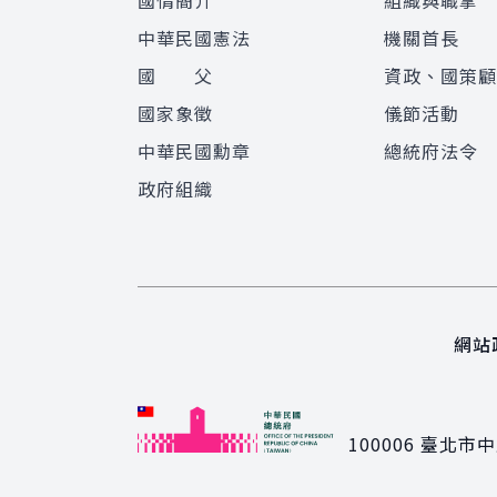
國情簡介
組織與職掌
中華民國憲法
機關首長
國 父
資政、國策
國家象徵
儀節活動
中華民國勳章
總統府法令
政府組織
網站
100006
臺北市中