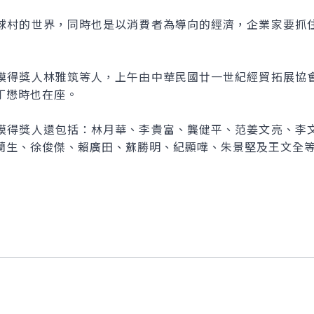
村的世界，同時也是以消費者為導向的經濟，企業家要抓住
得獎人林雅筑等人，上午由中華民國廿一世紀經貿拓展協會
丁懋時也在座。
得獎人還包括：林月華、李貴富、龔健平、范姜文亮、李文
蘭生、徐俊傑、賴廣田、蘇勝明、紀顯嘩、朱景堅及王文全