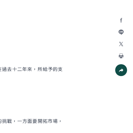
Facebo
加入好
X
列印
過去十二年來，所給予的支
社群分
挑戰，一方面要開拓市場，
。