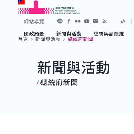
:::
跳到主要內容
中華民國總統府
網站導覽
展開
加入好友
Facebook
Flickr
YouTube
寫信給總統
RSS
國政願景
新聞與活動
總統與副總統
首頁
新聞與活動
總統府新聞
國政願景
新聞與活動
總統與副總統
參觀總統府
:::
新聞與活動
國家氣候變遷對策委員會
總統府新聞
賴清德總統
參觀資訊
總統府新聞
重要談話
影音頻道