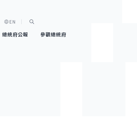
EN
字級選單
展開關鍵字搜尋
總統府公報
參觀總統府
健康台灣推動委員會
總統令
蕭美琴副總統
建築風華
全社會
每日活
行憲後
總統府
外交
網路相簿
國防