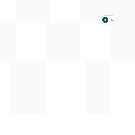
淺色模式
深色模式
防衛韌性委員會
動行程
歷任總統與副總統
展覽