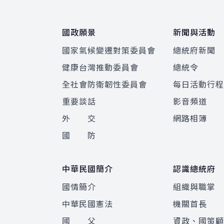
國政願景
新聞與活動
國家氣候變遷對策委員會
總統府新聞
健康台灣推動委員會
總統令
全社會防衛韌性委員會
每日活動行
重要談話
影音頻道
外 交
網路相簿
國 防
中華民國簡介
認識總統府
國情簡介
組織與職掌
中華民國憲法
機關首長
國 父
資政、國策