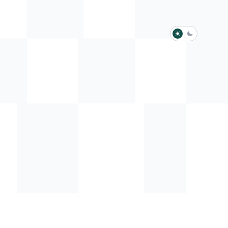
淺色模式
深色模式
防衛韌性委員會
動行程
歷任總統與副總統
展覽