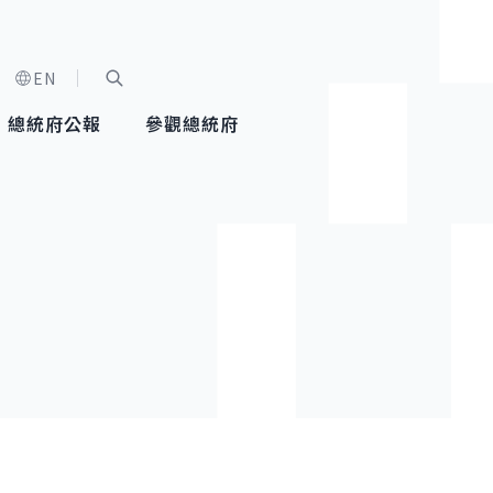
EN
字級選單
展開關鍵字搜尋
總統府公報
參觀總統府
健康台灣推動委員會
總統令
蕭美琴副總統
建築風華
全社會
每日活
行憲後
總統府
外交
網路相簿
國防