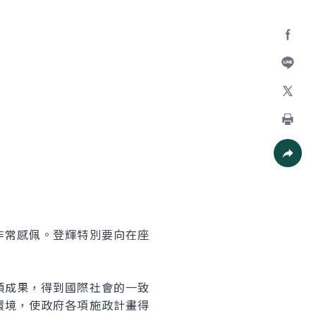
Facebo
加入好
X
列印
社群分
常感佩。登輝特別要向在座
成果，得到國際社會的一致
環境，使政府各項施政計畫得