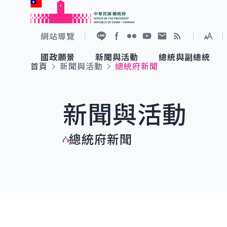
:::
跳到主要內容
中華民國總統府
網站導覽
展開
加入好友
Facebook
Flickr
YouTube
寫信給總統
RSS
國政願景
新聞與活動
總統與副總統
首頁
新聞與活動
總統府新聞
國政願景
新聞與活動
總統與副總統
參觀總統府
:::
新聞與活動
國家氣候變遷對策委員會
總統府新聞
賴清德總統
參觀資訊
總統府新聞
重要談話
影音頻道