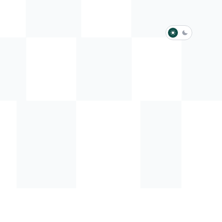
淺色模式
深色模式
防衛韌性委員會
動行程
歷任總統與副總統
展覽