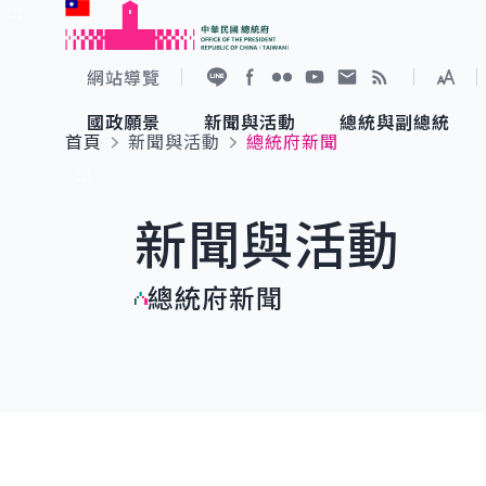
:::
跳到主要內容
中華民國總統府
網站導覽
展開
加入好友
Facebook
Flickr
YouTube
寫信給總統
RSS
國政願景
新聞與活動
總統與副總統
首頁
新聞與活動
總統府新聞
國政願景
新聞與活動
總統與副總統
參觀總統府
:::
新聞與活動
國家氣候變遷對策委員會
總統府新聞
賴清德總統
參觀資訊
總統府新聞
重要談話
影音頻道