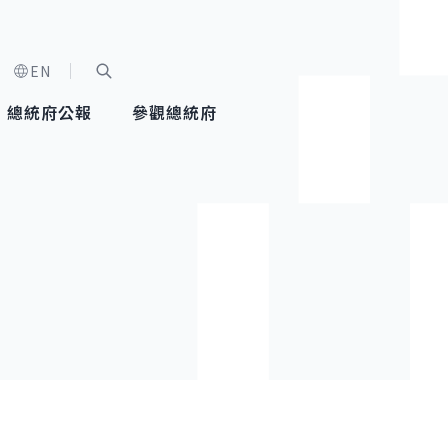
EN
字級選單
展開關鍵字搜尋
總統府公報
參觀總統府
健康台灣推動委員會
總統令
蕭美琴副總統
建築風華
全社會
每日活
行憲後
總統府
外交
網路相簿
國防