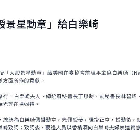
綬景星勳章」給白樂崎
景星勳章」給美國在臺協會前理事主席白樂崎（Natale H
係方面所作的貢獻。
行，白樂崎夫人、總統府秘書長丁懋時、副秘書長林碧炤、
瑞光等在場觀禮。
總統為白樂崎佩掛勳章，先佩綬帶，繼掛正章，授勳後，總
樂崎致詞；致詞後，觀禮人員以香檳酒向白樂崎夫婦表達賀