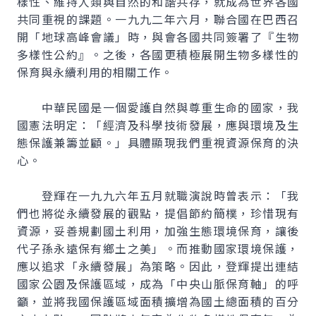
樣性、維持人類與自然的和諧共存，就成為世界各國
共同重視的課題。一九九二年六月，聯合國在巴西召
開「地球高峰會議」時，與會各國共同簽署了『生物
多樣性公約』。之後，各國更積極展開生物多樣性的
保育與永續利用的相關工作。
中華民國是一個愛護自然與尊重生命的國家，我
國憲法明定：「經濟及科學技術發展，應與環境及生
態保護兼籌並顧。」具體顯現我們重視資源保育的決
心。
登輝在一九九六年五月就職演說時曾表示：「我
們也將從永續發展的觀點，提倡節約簡樸，珍惜現有
資源，妥善規劃國土利用，加強生態環境保育，讓後
代子孫永遠保有鄉土之美」。而推動國家環境保護，
應以追求「永續發展」為策略。因此，登輝提出連結
國家公園及保護區域，成為「中央山脈保育軸」的呼
籲，並將我國保護區域面積擴增為國土總面積的百分