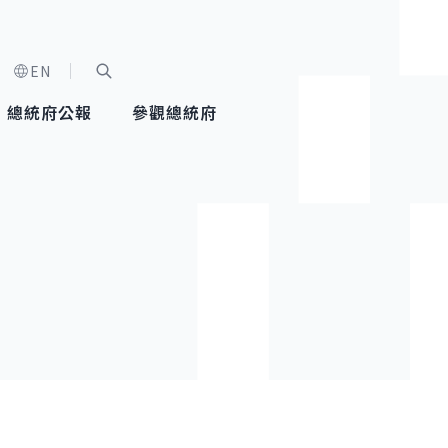
EN
字級選單
展開關鍵字搜尋
總統府公報
參觀總統府
健康台灣推動委員會
總統令
蕭美琴副總統
建築風華
全社會
每日活
行憲後
總統府
外交
網路相簿
國防