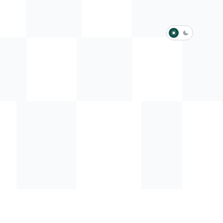
淺色模式
深色模式
防衛韌性委員會
動行程
歷任總統與副總統
展覽