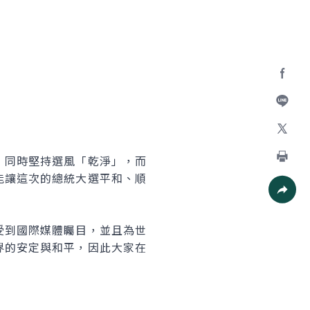
Facebo
加入好
X
同時堅持選風「乾淨」，而
列印
能讓這次的總統大選平和、順
社群分
到國際媒體矚目，並且為世
界的安定與和平，因此大家在