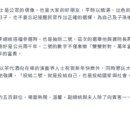
是公眾的偶像，也是大家的好朋友，平時以精湛、出色的
日子，也不要忘記提醒民眾作出正確的選擇，為自己及子孫
總統搭檔參選時，也是抽到二號，這次的選舉他與蕭院長再
剛好是公元兩千年，二號的數字不僅象徵「雙雙對對、萬年
年的富貴。
茶代酒向在場的演藝界人士祝賀新年快樂外，同時懇託大
他強調，「投給二號，就是投給自己，也是投給國家與社會
五百餘位，場面熱鬧、溫馨，副總統與夫人除了向賓客一一