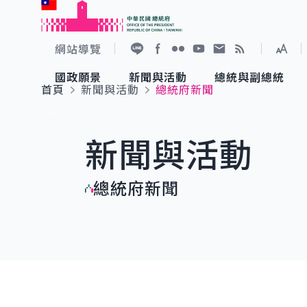
:::
跳到主要內容
中華民國總統府
網站導覽
展開
加入好友
Facebook
Flickr
YouTube
寫信給總統
RSS
國政願景
新聞與活動
總統與副總統
首頁
新聞與活動
總統府新聞
國政願景
新聞與活動
總統與副總統
參觀總統府
:::
新聞與活動
國家氣候變遷對策委員會
總統府新聞
賴清德總統
參觀資訊
總統府新聞
重要談話
影音頻道