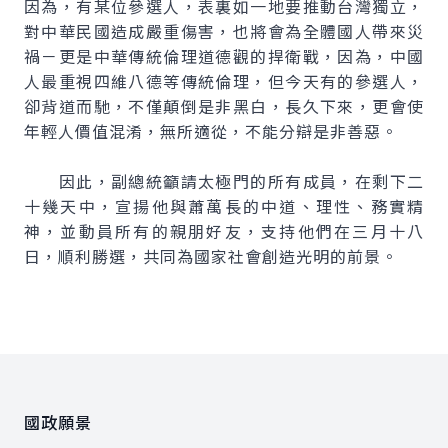
因為，有某位參選人，表裏如一地要推動台灣獨立，
對中華民國造成嚴重傷害，也將會為全體國人帶來災
禍－更是中華傳統倫理道德觀的捍衛戰，因為，中國
人最重視四維八德等傳統倫理，但今天有的參選人，
卻背道而馳，不僅顛倒是非黑白，長久下來，更會使
年輕人價值混淆，無所適從，不能分辯是非善惡。
因此，副總統籲請太極門的所有成員，在剩下二
十幾天中，宣揚他與蕭萬長的中道、理性、務實精
神，並動員所有的親朋好友，支持他們在三月十八
日，順利勝選，共同為國家社會創造光明的前景。
:::
國政願景