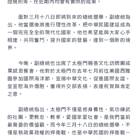
證規則等，在近期內均會有實際的成果。
面對三月十八日即將到來的總統選舉，副總統指
出，他當選後將進行理性改革，把中華民國建設成為
一個完完全全的現代化國家，他也希望能與大家心手
相連，共同奮鬥，提升國家的發展，達到一個新的境
界。
今晚，副總統也出席了太極門親善文化訪問團成
果感恩餐會，他對於太極門在去年七月前往美國西雅
圖參加國際海洋節，宣揚中華文化，促進國際友誼，
並宣慰海外僑胞，獲得外交部表揚，表達祝賀與肯定
之意。
副總統指出，太極門不僅是修身養性、氣功練武
的社團，更教忠、教孝，愛國家愛社會，是我們當前
最需要的價值觀。而今年三月十八日的總統選舉，不
僅是執政黨政權的捍衛戰，也是中華民國的捍衛戰－