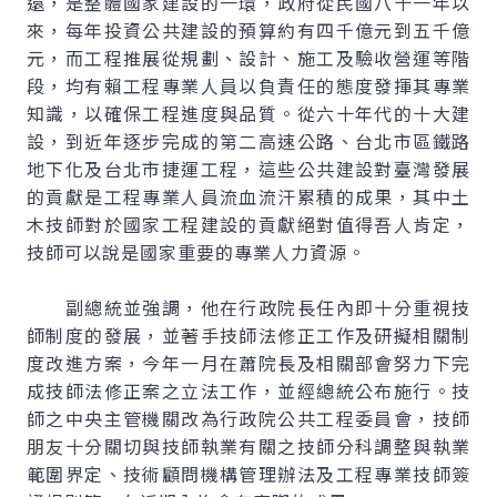
遠，是整體國家建設的一環，政府從民國八十一年以
來，每年投資公共建設的預算約有四千億元到五千億
元，而工程推展從規劃、設計、施工及驗收營運等階
段，均有賴工程專業人員以負責任的態度發揮其專業
知識，以確保工程進度與品質。從六十年代的十大建
設，到近年逐步完成的第二高速公路、台北市區鐵路
地下化及台北市捷運工程，這些公共建設對臺灣發展
的貢獻是工程專業人員流血流汗累積的成果，其中土
木技師對於國家工程建設的貢獻絕對值得吾人肯定，
技師可以說是國家重要的專業人力資源。
副總統並強調，他在行政院長任內即十分重視技
師制度的發展，並著手技師法修正工作及研擬相關制
度改進方案，今年一月在蕭院長及相關部會努力下完
成技師法修正案之立法工作，並經總統公布施行。技
師之中央主管機關改為行政院公共工程委員會，技師
朋友十分關切與技師執業有關之技師分科調整與執業
範圍界定、技術顧問機構管理辦法及工程專業技師簽