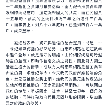
企業經營體質，提昇國家競爭力。經濟部並自民國八
十二年起創立資訊月推廣活動，全力配合推廣資料庫
及網際網路應用，加速凝聚國人的共識，而在民國八
十五年時，預設的上網目標為三年之內達到三百萬
戶，而事實上，到八十八年底時，已達到四百六十萬
戶，成果豐碩。
副總統表示，資訊與通信的結合運用，將是二十
一世紀知識傳播的必然趨勢，由網際網路在短短數年
中遍佈全球，就是最好的明證。由於網際網路可跨越
時空的差距，即時作信息交換之特性，因此對人類生
活產生極大的衝擊，所以有人稱網際網路是繼工業革
命後的另一項世紀革命。今天我們政府所應扮演的角
色，就是要推動全民上網，讓我們的民眾能夠透過前
述他所積極推動的「國家電腦網際網路」，可以藉由
政府的協助，掌握國家、社會，甚至世界每一個角落
的脈動，同時打破政府與民眾間無形的隔閡，增加民
眾對於政府的參與。