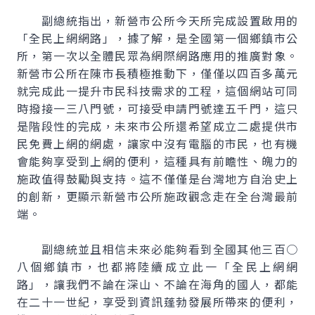
副總統指出，新營市公所今天所完成設置啟用的
「全民上網網路」，據了解，是全國第一個鄉鎮市公
所，第一次以全體民眾為網際網路應用的推廣對象。
新營市公所在陳市長積極推動下，僅僅以四百多萬元
就完成此一提升市民科技需求的工程，這個網站可同
時撥接一三八門號，可接受申請門號達五千門，這只
是階段性的完成，未來市公所還希望成立二處提供市
民免費上網的網處，讓家中沒有電腦的市民，也有機
會能夠享受到上網的便利，這種具有前瞻性、魄力的
施政值得鼓勵與支持。這不僅僅是台灣地方自治史上
的創新，更顯示新營市公所施政觀念走在全台灣最前
端。
副總統並且相信未來必能夠看到全國其他三百○
八個鄉鎮市，也都將陸續成立此一「全民上網網
路」，讓我們不論在深山、不論在海角的國人，都能
在二十一世紀，享受到資訊蓬勃發展所帶來的便利，