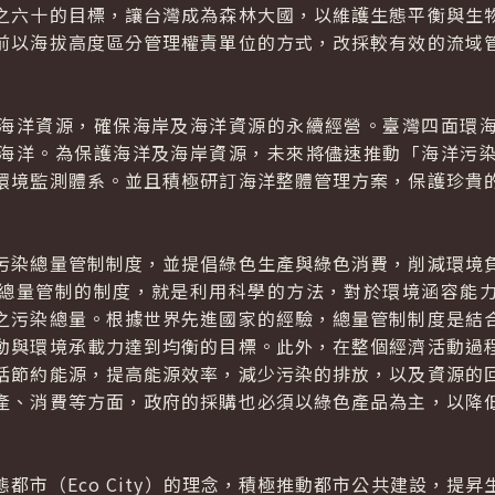
之六十的目標，讓台灣成為森林大國，以維護生態平衡與生
前以海拔高度區分管理權責單位的方式，改採較有效的流域
洋資源，確保海岸及海洋資源的永續經營。臺灣四面環海
海洋。為保護海洋及海岸資源，未來將儘速推動「海洋污
環境監測體系。並且積極研訂海洋整體管理方案，保護珍貴
染總量管制制度，並提倡綠色生產與綠色消費，削減環境負
總量管制的制度，就是利用科學的方法，對於環境涵容能
之污染總量。根據世界先進國家的經驗，總量管制制度是結
動與環境承載力達到均衡的目標。此外，在整個經濟活動過
括節約能源，提高能源效率，減少污染的排放，以及資源的
產、消費等方面，政府的採購也必須以綠色產品為主，以降
市（Eco City）的理念，積極推動都市公共建設，提昇