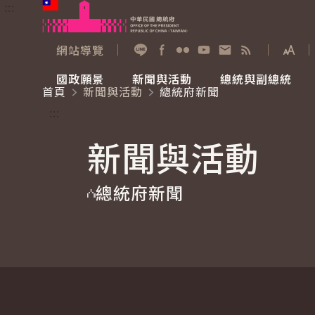
:::
跳到主要內容
中華民國總統府
網站導覽
展開
加入好友
Facebook
Flickr
YouTube
寫信給總統
RSS
國政願景
新聞與活動
總統與副總統
首頁
新聞與活動
總統府新聞
國政願景
新聞與活動
總統與副總統
參觀總統府
:::
新聞與活動
國家氣候變遷對策委員會
總統府新聞
賴清德總統
參觀資訊
總統府新聞
重要談話
影音頻道