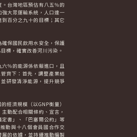
度。台灣地區預估有八五％的
加強大眾運輸系統，人口達一
達到百分之九十的目標；其它
確保國民飲用水安全，保護
為目標，確實改善河川污染。
六％的能源係依賴進口，且
三管齊下：首先，調整產業結
，並研發清淨能源，提升競爭
的經濟規模（以GNP衡量）
，主動配合相關條約、宣言，
議定書」、「巴塞爾公約」等
極推動與十八個會員國合作交
發展的依據，並持續推動編製