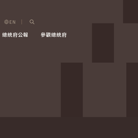
EN
字級選單
展開關鍵字搜尋
總統府公報
參觀總統府
健康台灣推動委員會
總統令
蕭美琴副總統
建築風華
全社會
每日活
行憲後
總統府
外交
網路相簿
國防