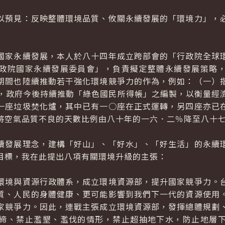
預見：反映整體環境品質、攸關永續發展的「環境力」，必
家永續發展，本人於八十四年成立跨部會的「行政院全球環
政院國家永續發展委員會」，負責擬定整體永續發展策略
期間也陸續推動若干強化環境競爭力的作為，例如：（一）
），政府今後持續推動「綠色國民所得帳」之編製，以衡量經
一座垃圾焚化爐，其中已有一○座在正式運轉，另四座亦已
將空氣品質不良的天數比例由八十年的一六．二％降至八十
發展理念，建構「好山」、「好水」、「好生活」的永續環
目標，我在此提出八項有關環境升級的主張：
境與資源行政體系，成立環境資源部，提升國家競爭力。台
質、人民的身體健康、更可能影響到我們下一代的資源使用
家競爭力。因此，連戰主張成立環境資源部，發揮總體規劃
締、禁止濫墾、濫伐的情形，禁止超抽地下水，防止地層