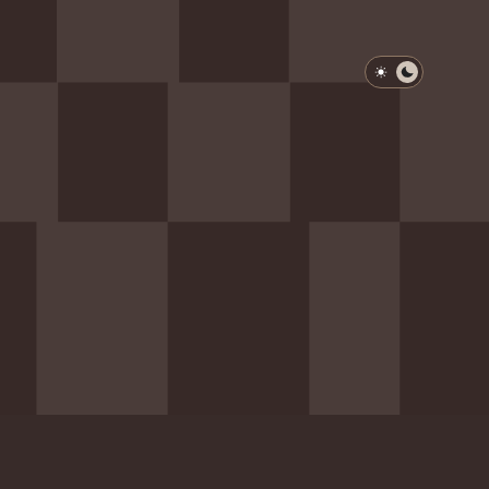
淺色模式
深色模式
防衛韌性委員會
動行程
歷任總統與副總統
展覽