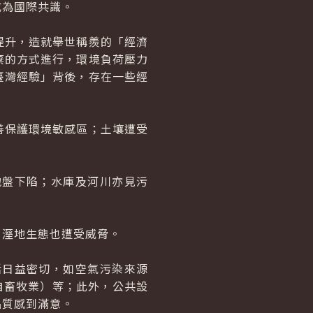
成為國際共識。
升，造就舉世稱羨的「經濟
棄的方式進行，環境負荷壓力
臺灣經驗」背後，存在一些經
保護環境敏感區；土壤遭受
盤下陷；水庫及河川亦見污
溼地生態也遭受威脅。
日益密切，如空氣污染來源
來自畜牧業）等；此外，公共設
品質感到滿意。