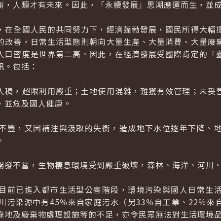
衡，人類才有未來。因此，「永續發展」思潮應運而生，並
在全國人民的共同努力下，經濟蓬勃發展，國民所得大幅提
的改善，日常生活型態則朝向大量生產、大量消費、大量廢
人口密度是世界第二高。因此，在經濟發展受國際肯定的「
訊。包括：
稠，超限利用嚴重；土地使用混雜，難獲有效管理；未妥善
，並危及國人健康。
豐，又因補注與汲取的失衡，造成地下水位逐年下降、地
。
發不當，生物棲息環境受到嚴重破壞，森林、海洋、河川、
前已進入都市生活型公害階段，環境污染與國人日常生活
川污染源中有45％來自家庭污水（另33％自工業、22％
綠地及廢棄物處理設施等的不足，亦令民眾無法對生活環境