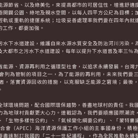
能源節省、以及綠美化，來提高都市的可居住性，增進舒適
極開闢公園、綠地及親水空間，以每人四平方公尺為目標；
輕軌或重軌的捷運系統；垃圾妥善處理率我們要在四年內就
的工作，都要加強。
水下水道建設，維護自來水源水質安全及防治河川污染。為
及大都市之污水下水道建設，每年以提升下水道普及率三％
能源、資源再利用之循環型社會，以追求永續發展。台灣九
會列為管制的項目之一，為了能源的再利用，未來我們要
者，落實資源回收的措施，以克服缺乏能源之窘境；最後
。
環境問題，配合國際環保趨勢，善盡地球村的責任。我國
力為地球村貢獻更大心力。連戰認為，我們要順應國際潮流
、「生物多樣性公約」、「氣候變化綱要公約」、「蒙特婁
合會（APEC）海洋資源保護工作小組的主事國身份，積
要盡速制訂我國的「二十一世紀議程」，作為全民推動永續