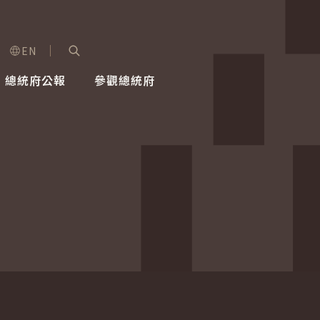
EN
字級選單
展開關鍵字搜尋
總統府公報
參觀總統府
健康台灣推動委員會
總統令
蕭美琴副總統
建築風華
全社會
每日活
行憲後
總統府
外交
網路相簿
國防