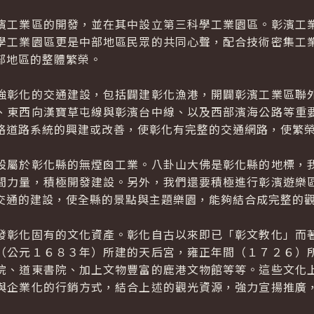
工業區的開發，並在其中設立第三科學工業園區。彰濱工業
學工業園區更是中部地區民眾的共同心聲，配合技術密集工
部地區的整體繁榮。
彰化的交通建設，包括闢建彰化漁港，開闢彰濱工業區聯外
、東西向漢寶草屯線與彰濱台中線、以及西部濱海公路等重
絡道路系統的興建或改善，使彰化有完整的交通網路，使繁
屬於彰化縣的無煙囪工業。八卦山大佛是彰化縣的地標，我
間力量，積極開發建設。另外，我們還要積極進行彰濱遊樂
交通的建設，使全縣的景點與主題樂園，能夠結合成完整的
彰化固有的文化資產。彰化自古以來即已「彰文教化」而著
（公元１６８３年）所建的天后宮，雍正年間（１７２６）
院、道東書院、加上文物豐富的鹿港文物館等等。這些文化
與企業化的行銷方式，結合上述的觀光資源，強力宣揚推廣