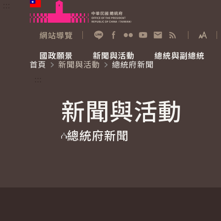
:::
跳到主要內容
中華民國總統府
網站導覽
展開
加入好友
Facebook
Flickr
YouTube
寫信給總統
RSS
國政願景
新聞與活動
總統與副總統
首頁
新聞與活動
總統府新聞
國政願景
新聞與活動
總統與副總統
參觀總統府
:::
新聞與活動
國家氣候變遷對策委員會
總統府新聞
賴清德總統
參觀資訊
總統府新聞
重要談話
影音頻道