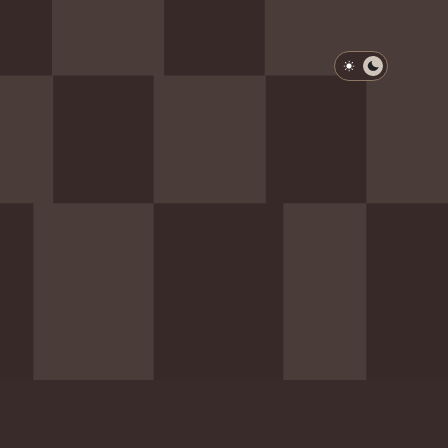
淺色模式
深色模式
防衛韌性委員會
動行程
歷任總統與副總統
展覽