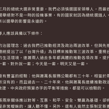
月的總統大選非常重要，我們必須慎選國家領導人，而最近
選舉絕對不是一時的投機事業，有的國家就因為總統選錯人
所以選舉的影響是永遠的。
人應該具備以下條件：
治國理念：過去我們已推動經濟及政治兩波改革，但與先進
總統提出了以「台灣升級」為目標來推動第三波改革，重視
的生活環境，連蕭兩人過去多年都具體的推動各項改革，提
一套、對外說一套；今天是一套，明天又是一套。
有豐富的經驗：他與蕭萬長服務公職都有三十年，相當於兩
所沒有的，而且過去一、二十年來，他與蕭萬長連續推動政
改建、中央政府預算赤字的平衡等措施，都是可以檢驗的。
兩岸關係應以對等、互惠、和平、安全、雙贏為基礎，卻有
是非常曖眛的，讓人聽不懂。另外，還有人竟然主張制定新