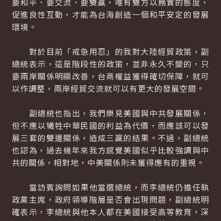
要和平、要交流、要雙贏，唯有雙方以務實的態度，
促進良性互動，才能為台海創造一個和平安定的發展
環境。
對於目前「戒急用忍」的我對大陸經貿政策，副
總統表示，這是階段性的政策，並非永久不變的，只
要兩岸關係明顯改善，台商權益獲得確切保障，就可
以作調整，兩岸經貿交流就可以有更大的發展空間。
副總統也指出，我們樂見美國與中共發展關係，
但不應以犧牲中華民國的利益為代價，而應該可以發
展三套的雙邊關係，造成三贏的結果。不過，副總統
也認為，過去幾年來我方感覺美國似乎比較強調與中
共的關係，相對地，中美關係則未獲得應有的重視。
當訪賓詢問如果他當選總統，而李總統仍擔任執
政黨主席，政府領導階層是否會出現問題，副總統明
確表示，李總統與他本人都在美國接受高等教育，深