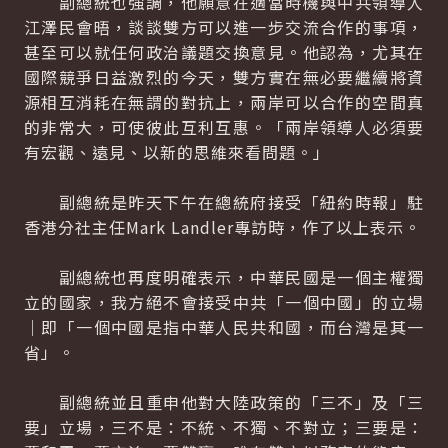
副總統也強調，他願意在適當時機與中共領導人
江澤民會晤，談談雙方可以進一步交流合作的事項，
甚至可以就任何政治議題交換意見。他認為，尤其在
國際競爭日益激烈的今天，雙方實在無必要繼續將資
源相互消耗在無謂的對抗上，兩岸可以合作的空間真
的非常大，可使彼此互利互惠。「兩岸領導人必須要
有宏觀、遠見、以新的思維來看問題。」
副總統是昨天下午在總統府接受「紐約時報」駐
香港分社主任Mark Landler專訪時，作了以上表示。
副總統也再度明確表示，中華民國是一個主權獨
立的國家，我方絕不會接受中共「一個中國」的立場
｜即「一個中國是指中華人民共和國，而台灣是其一
省」。
副總統並且重申他對大陸政策的「三不」及「三
要」立場，三不是：不統、不獨、不對立；三要是：