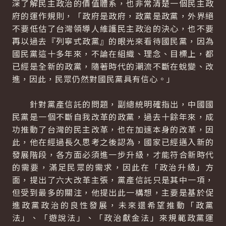
深了解民主政治的價值體系，也非常清楚一個民主政
府的運作規則，「政府是政府，政黨是政黨，外界絕
不要低估了台灣領導人維護民主政治的決心，也不要
再以過去『列寧式政黨』的眼光來看待國民黨，因為
國民黨這十多年來，不論在組織、理念、目標上，都
已經是全新的政黨，隨著時代的潮流不斷在蛻變、改
進，因此，民眾仍然對國民黨具有信心。」
針對黨產信託的問題，副總統明確指出，中國國
民黨是一個不斷自我改革的政黨，過去十餘年來，成
功推動了台灣的民主改革，也在加速本身的改革，因
此，他在經過長久思考之後認為，國家已經邁入新的
發展階段，各方面必須進一步升級，才能符合新時代
的需要，滿足民眾的需求，因此在「政治升級」方
面，提出了六大改革主張，黨產信託只是其中一項，
但受到最多的關注，他提出此一構想，主要是基於促
進政黨政治的良性發展，未來還希望推動「政黨
法」、「遊說法」、「政治獻金法」來規範政黨運