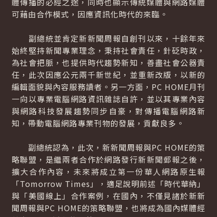
體傳播的必經之途，同時也顯示傳統媒體與網路媒體
可藉由合作模式，因應資訊化時代的來臨。
副總統並肯定新新聞周報自創刊以來，十餘年來
始終堅持新聞專業理念，秉持社會責任，針砭時政，
為社會把脈，也提供時代趨勢新知，善盡社會公器責
任，此次因應公元兩千新世紀，並重新改版，以新的
編輯面貌與內容服務讀者。另一方面，PC HOME月刊
一向以專業電腦網路資訊雜誌自許，並以其專業內容
與網路科技發展趨勢同步自豪，對傳播電腦網路新
知，帶動電腦網路專業刊物的發展，貢獻良多。
副總統認為，此次，新新聞周報與PC HOME的策
略聯盟，是繼兩者合作於網路發行新新聞郵報之後，
擴大合作內容，未來將成立第一份華人網路原生報
「Tomorrow Times」，適足說明前述「時代華納」
與「美國線上」合作案例，在國內，不僅見諸於新新
聞周報與PC HOME的策略聯盟，也將成為國內媒體經