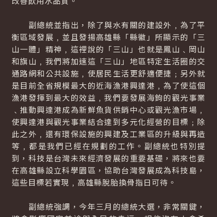
改善飲用水品質。
副總統並指出，除了與水有關的建設外﹐為了平
衡區域發展﹐並且發揚高雄縣「縣徽」所顯示的「三
山一體」精神﹐這裡說的「三山」也就是鳳山﹑岡山
和旗山﹐我們將加速這「三山」地區特定生活圈的交
通路網和公共設施﹐使居民生活更舒適便捷﹔另外就
是目前全省規模最大的近海漁港興達港﹐為了使這個
漁港發揮到最大的效益﹐我們要發展海鉤的觀光事業
﹑推動興達港成為新鮮魚貨供銷中心或觀光漁市場﹐
使興達港與觀光事業結合達到多元化經營的目標﹔除
此之外﹐還有環保設施的興建及工業區的升級與再造
等﹐都是我們已經在規劃的工作。副總統也特別提
到，科技是台灣未來經濟發展的重要基礎，將來也要
在高雄縣設立科學園區，協助台灣發展成為科技島，
這些目標若實現﹐高雄縣脫胎換骨指日可待。
副總統強調，今年三月的總統大選，非常關鍵，