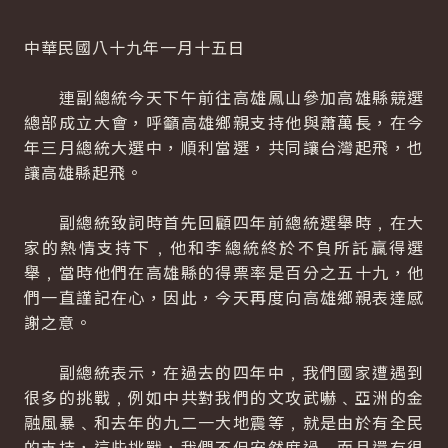
中華民國八十九年一月十五日
連副總統今天下午前往高雄鳳山參加高雄縣競選
總部成立大會，呼籲高雄鄉親支持他與蕭萬長，在今
年三月總統大選中，順利當選，共同讓台灣起飛，也
讓高雄縣起飛。
副總統致詞時首先回顧四年前總統選舉時﹐在大
家的熱情支持下﹐他和李總統終於不負所託贏得選
舉﹐當時他們在高雄縣的得票率是百分之五十九，他
們一直謹記在心，因此，今天再度向高雄鄉親表達感
謝之意。
副總統表示，在過去的四年中﹐我們國家遭遇到
很多的挑戰﹐例如中共對我們的文攻武嚇﹑亞洲的金
融風暴﹑和去年的九二一大地震等﹐就是由於有全民
的支持，這些挑戰，我們不但安然度過﹐而且還有很