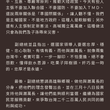
平、互惠、尊嚴等原則，推動大陸政策。今天有些人
主張不要加入聯合國、不要國防、不要加入ＴＭＤ、
還說兩岸關係是「準國際關係」，讓人聽不懂。我們
是主權國家，不是地方政府，這種人是軟腳蝦；另外
還有人主張制定新憲法，高喊獨立萬萬歲，這種做法
只會為我們及子孫帶來災害。
副總統並且指出，選國家領導人要選忠厚、穩
健、忠心耿耿、有情有義，而他與蕭萬長，就像兩隻
台灣牛，老實可靠，一步一腳印，不怕重擔，絕不會
怨歎，懂得飲水思源，吃果子拜樹頭。奸巧是一時
的，忠厚才是永遠。
最後，副總統懇請高雄縣鄉親，做他與蕭萬長的
分身，把他們的理念發聲出去，並在三月十八日投票
支持他與蕭萬長，讓他們能夠順利當選，繼續為國家
民眾服務貢獻，來爭取台灣二千二百萬人民共同的勝
利與成功。