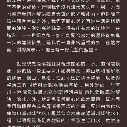
了不起的成績，證明我們沒有讓大家失望，另一方面
也顯示我們有解決國家大事的眼光和能力。但是除了
這些國家大事之外﹐我們更關心與老百姓生活密切相
關的建設。例如高雄縣是一個有山有水的好地方，在
進入二十一世紀之後，如何能配合當地的環境從事進
一步的建設發展﹐是我們一直非常重視的事﹐在這方
面﹐副總統表示，他已有一份完整的藍圖。
副總統先從高雄縣鄉親最關心的「水」的問題談
起﹐這包括一些主要河川如典寶溪﹑鳳山溪和高屏溪
的整治﹐鳳山﹑鳥松﹑仁武地區的排水整治﹐以及與
整治工程同步創造親水活動空間﹔另外對於一些河
川、港灣及沿海地區的環境污染問題也要徹底的解
決﹔除此之外﹐就是民眾最關心的飲水問題﹐這方面
我們將積極完成高屏溪攔河堰的計畫﹐配合由南化水
庫旗山溪越域飲水工程與曾文水庫荖濃溪越域飲水工
程﹐以調配及滿足高雄縣的工業及生活用水﹐並徹底