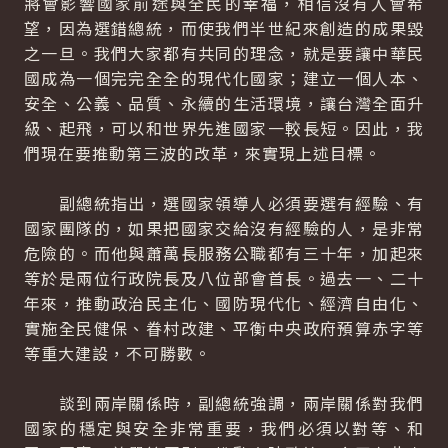
將會影響國家前途與全民的幸福，相信沒有人會希
望，因為選錯總統，而使我們半世紀來創造的成果毀
之一旦。我們大家都有共同的理念，就是要讓中華民
國成為一個完完全全的現代化國家；建立一個人本、
安全、公義、品質、永續的生活環境，讓台灣全面升
級、起飛，可以和世界先進國家一較長短。因此，我
們現在要推動第三波的改革，來實現上述目標。
副總統指出，選國家領導人必須要選有經驗、有
國家團隊的，如果把國家交給沒有經驗的人，是非常
危險的。而他與蕭萬長服務公職都有三十年，加起來
等於是兩位行政院長及八位部會首長。過去一、二十
年來，推動政治民主化、國防現代化、經濟自由化、
實施全民健保、眷村改建、平衡中央政府預算赤字等
等重大建設，不可勝數。
談到兩岸關係時，副總統強調，兩岸關係對我們
國家的穩定與安全非常重要，我們必須以對等、和