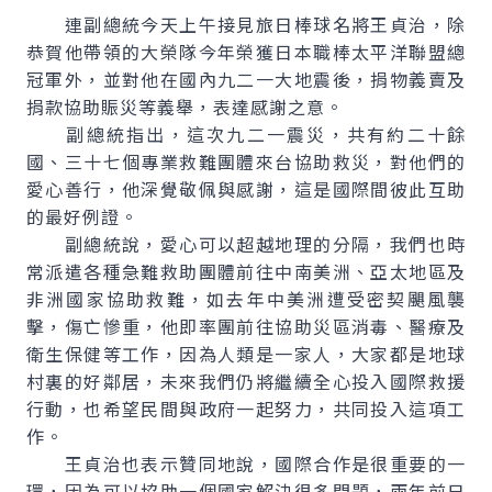
連副總統今天上午接見旅日棒球名將王貞治，除
恭賀他帶領的大榮隊今年榮獲日本職棒太平洋聯盟總
冠軍外，並對他在國內九二一大地震後，捐物義賣及
捐款協助賑災等義舉，表達感謝之意。
副總統指出，這次九二一震災，共有約二十餘
國、三十七個專業救難團體來台協助救災，對他們的
愛心善行，他深覺敬佩與感謝，這是國際間彼此互助
的最好例證。
副總統說，愛心可以超越地理的分隔，我們也時
常派遣各種急難救助團體前往中南美洲、亞太地區及
非洲國家協助救難，如去年中美洲遭受密契颶風襲
擊，傷亡慘重，他即率團前往協助災區消毒、醫療及
衛生保健等工作，因為人類是一家人，大家都是地球
村裏的好鄰居，未來我們仍將繼續全心投入國際救援
行動，也希望民間與政府一起努力，共同投入這項工
作。
王貞治也表示贊同地說，國際合作是很重要的一
環，因為可以協助一個國家解決很多問題，兩年前日