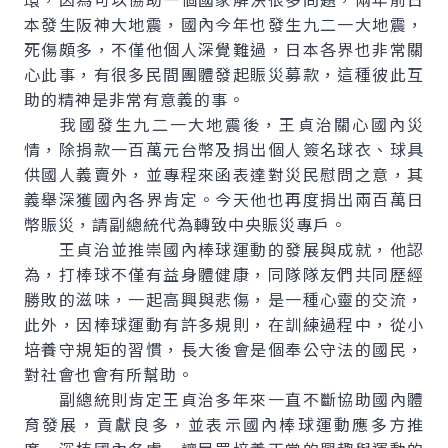
本發生阪神大地震，國內今年也發生九二一大地震，
死傷頗多，不僅他個人深覺難過，日本各界也非常關
心此事，有很多民間團體發起賑災募款，這種彼此互
助的精神是非常有意義的事。
我國發生九二一大地震後，王貞治關心國內災
情，除捐款一百萬元台幣及捐出個人簽名球衣、球具
供國人義賣外，並專程來函表達對災民慰問之意，其
義舉深獲國內各界肯定。今天他也再度捐出兩百萬日
幣賑災，請副總統代為轉致中央賑災專戶。
王貞治並推崇國內棒球運動的發展與成就，他認
為，打棒球不僅有益身體健康，同隊隊友們共同歷經
勝敗的滋味，一起高興與悲傷，是一種心靈的交流，
此外，因棒球運動有許多規則，在訓練過程中，從小
培養守規矩的習慣，長大後會是個奉公守法的國民，
對社會也會有所幫助。
副總統則肯定王貞治多年來一直不斷協助國內體
育發展，貢獻良多，並表示國內棒球運動應多方推