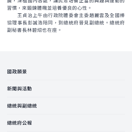
廣，深植國內各處，讓民眾培養正當的興趣與運動的
習慣，來鍛鍊體魄並培養優良的心性。
王貞治上午由行政院體委會主委趙麗雲及全國棒
協理事長彭誠浩陪同，到總統府晉見副總統。總統府
副秘書長林碧炤也在座。
:::
國政願景
新聞與活動
總統與副總統
總統府公報