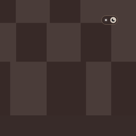
淺色模式
深色模式
防衛韌性委員會
動行程
歷任總統與副總統
展覽