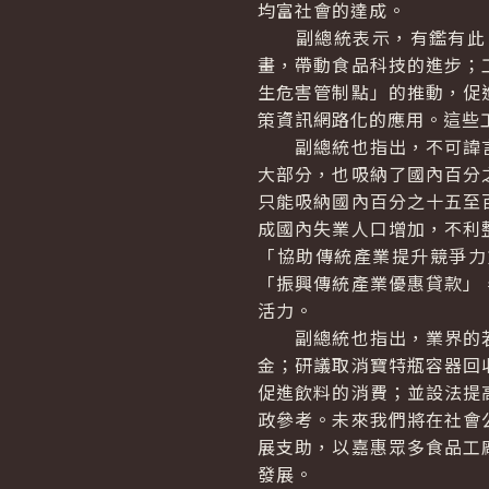
均富社會的達成。
副總統表示，有鑑有此，
畫，帶動食品科技的進步；
生危害管制點」的推動，促
策資訊網路化的應用。這些
副總統也指出，不可諱言
大部分，也吸納了國內百分
只能吸納國內百分之十五至
成國內失業人口增加，不利
「協助傳統產業提升競爭力
「振興傳統產業優惠貸款」
活力。
副總統也指出，業界的若
金；研議取消寶特瓶容器回
促進飲料的消費；並設法提
政參考。未來我們將在社會
展支助，以嘉惠眾多食品工
發展。