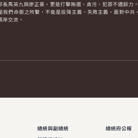
部長馬英九與廖正豪，更是打擊賄選、貪污、犯罪不遺餘力
我們命脈之所繫，不能是投降主義、失敗主義，面對中共，
兩岸交流。
總統與副總統
總統府公報