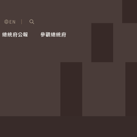
EN
字級選單
展開關鍵字搜尋
總統府公報
參觀總統府
健康台灣推動委員會
總統令
蕭美琴副總統
建築風華
全社會
每日活
行憲後
總統府
外交
網路相簿
國防