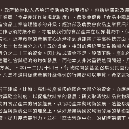
政府積極投入各項研發活動及輔導措施，包括經濟部及農
工業局「食品良好作業規範制度」、農委會優良「食品中國
進食品工業管理體系的升級；經濟部及農委會食品產業資訊
工作必須持續不斷，才能使我們的食品產業在世界潮流中，
地，近年政府的產業重心逐漸移到資訊電子等高科技方面。
之七十七至百分之八十五的資金。相對的傳統產業負擔國內
百分之二十三的資金。因此造成資金不足、股價下跌、產能
整體社會與經濟的均衡發展。而他本人非常重視這個問題，
方案」。本(十二)月十四日，行政院開發基金召集公民營
，凡是不適用促進產業升級條例的行業都可以申貸。希望這
干建議。比如：高科技產業吸納國內大部分的資金，亦應設
收獎勵金制度，以促進飲料業的發展；研究取消飲料品貨物
高對食品產業的研發經費，以協助產業動均衡發展。這些都
公益與經濟公平的理念上，做好產業與國家均衡發展的基礎
廠，提升產業競爭力。並在「亞太營運中心」的整體架構下