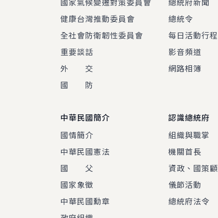
國家氣候變遷對策委員會
總統府新聞
健康台灣推動委員會
總統令
全社會防衛韌性委員會
每日活動行
重要談話
影音頻道
外 交
網路相簿
國 防
中華民國簡介
認識總統府
國情簡介
組織與職掌
中華民國憲法
機關首長
國 父
資政、國策
國家象徵
儀節活動
中華民國勳章
總統府法令
政府組織