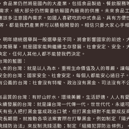
食品業仍然將是國內的大產業，包括食品製造、餐飲服務等
需求，絕大部分仍然需要依賴國內廠商的供應。未來食品
應該多注意國內需求。如國人喜歡吃的中式食品、具有方便
等，都是我們產業界可以積極開發的。相信只要大家心手
明年總統選舉與一般選舉是不同，將會影響國家的前途，大
非常簡單，就是國家能夠繼續生存發展，社會安定、安全，
決定，任何人其他人都不能替我們決定。
灣的藍圖：
本的台灣：就是以人為本，重視生命價值及人的尊嚴，讓每
全的台灣：國家安全、社會安定，每個人都能安心過日子
公義的台灣：社會沒有特權、政治沒有黑金、司法沒有不公
品質的台灣：有好山好水，環境美麗，生活舒適，人人有
續發展的台灣：就是讓台灣一代傳一代，世世代代，永遠可
有些人把打黑金當成政治口號，但打黑金絕對不能變成反商
院長期間，就推動各項法案實際在打擊黑金，例如制定「陽
洗錢防治法」來反制洗錢活動；制定「組織犯罪防治條例」