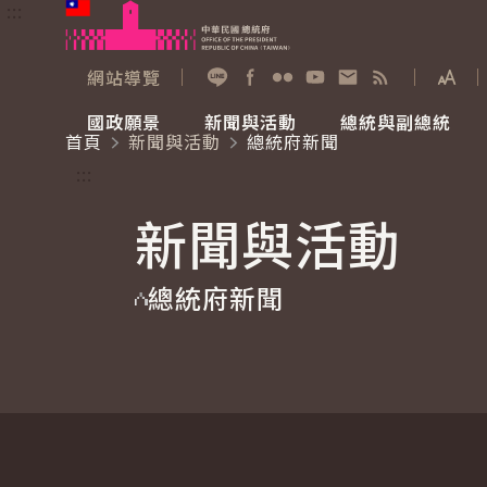
:::
跳到主要內容
中華民國總統府
網站導覽
展開
加入好友
Facebook
Flickr
YouTube
寫信給總統
RSS
國政願景
新聞與活動
總統與副總統
首頁
新聞與活動
總統府新聞
國政願景
新聞與活動
總統與副總統
參觀總統府
:::
新聞與活動
國家氣候變遷對策委員會
總統府新聞
賴清德總統
參觀資訊
總統府新聞
重要談話
影音頻道