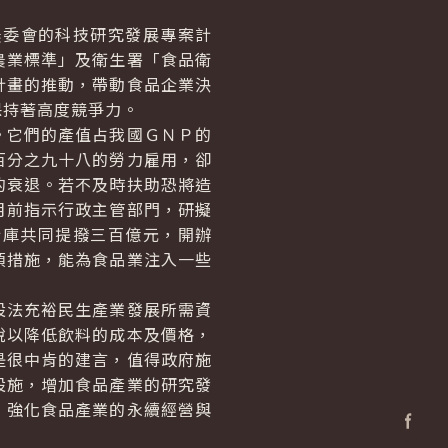
委會的科技研究發展專案計
農業標準」及衛生署「食品衛
計畫的推動，帶動食品企業決
保持著高度競爭力。
它們的產值占我國ＧＮＰ的
百分之九十八的勞力雇用，卻
的衰退。若不及時扶助恐將造
月前指示行政主管部門，研擬
行庫共同提撥三百億元，開辦
項措施，能為食品業注入一些
法充裕民生產業發展所需資
稅以降低飲料的成本及價格，
是很中肯的建言，值得政府施
設施，增加食品產業的研究發
，強化食品產業的永續經營與