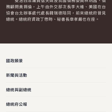
斐洛西眾議員偕夫婿及我國僑務委員林炳昌、僑
務顧問黃錫倫，上午由外交部次長李大維、美國在台
協會台北辦事處代處長韓瑞德陪同，前來總統府晉見
總統。總統府資政丁懋時、秘書長章孝嚴也在座。
:::
國政願景
新聞與活動
總統與副總統
總統府公報