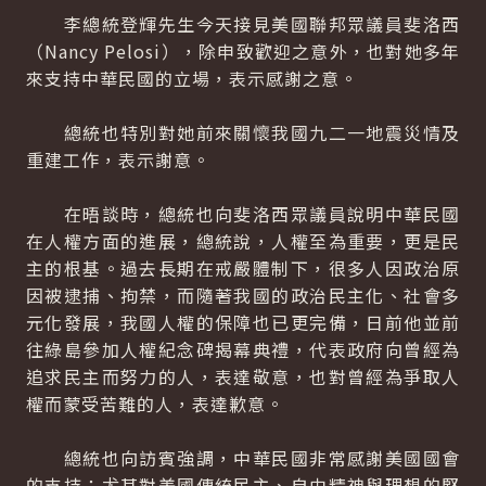
李總統登輝先生今天接見美國聯邦眾議員斐洛西
（Nancy Pelosi），除申致歡迎之意外，也對她多年
來支持中華民國的立場，表示感謝之意。
總統也特別對她前來關懷我國九二一地震災情及
重建工作，表示謝意。
在晤談時，總統也向斐洛西眾議員說明中華民國
在人權方面的進展，總統說，人權至為重要，更是民
主的根基。過去長期在戒嚴體制下，很多人因政治原
因被逮捕、拘禁，而隨著我國的政治民主化、社會多
元化發展，我國人權的保障也已更完備，日前他並前
往綠島參加人權紀念碑揭幕典禮，代表政府向曾經為
追求民主而努力的人，表達敬意，也對曾經為爭取人
權而蒙受苦難的人，表達歉意。
總統也向訪賓強調，中華民國非常感謝美國國會
的支持；尤其對美國傳統民主、自由精神與理想的堅