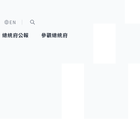
EN
字級選單
展開關鍵字搜尋
總統府公報
參觀總統府
健康台灣推動委員會
總統令
蕭美琴副總統
建築風華
全社會
每日活
行憲後
總統府
外交
網路相簿
國防