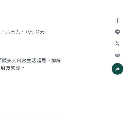
Facebo
、六三九、八七Ｏ元。
加入好
X
顧夫人日常生活起居。總統
列印
由府方支應。
社群分