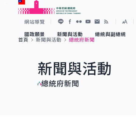
:::
跳到主要內容
中華民國總統府
網站導覽
展開
加入好友
Facebook
Flickr
YouTube
寫信給總統
RSS
國政願景
新聞與活動
總統與副總統
首頁
新聞與活動
總統府新聞
國政願景
新聞與活動
總統與副總統
參觀總統府
:::
新聞與活動
國家氣候變遷對策委員會
總統府新聞
賴清德總統
參觀資訊
總統府新聞
重要談話
影音頻道