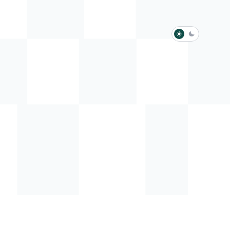
淺色模式
深色模式
防衛韌性委員會
動行程
歷任總統與副總統
展覽