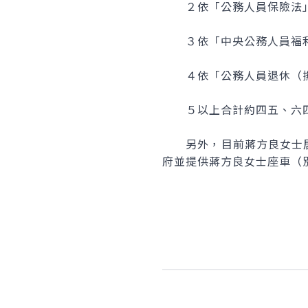
２依「公務人員保險法」
３依「中央公務人員福利
４依「公務人員退休（撫
５以上合計約四五、六四
另外，目前蔣方良女士居
府並提供蔣方良女士座車（