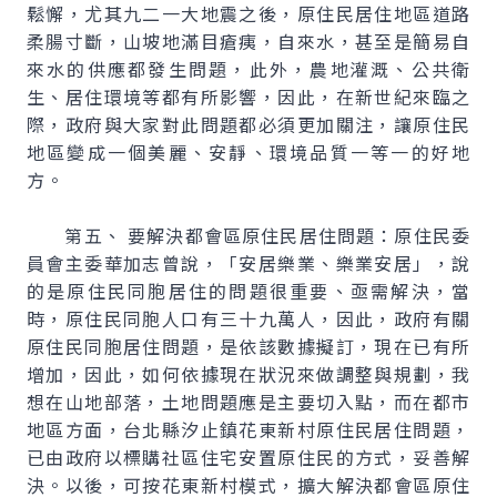
鬆懈，尤其九二一大地震之後，原住民居住地區道路
柔腸寸斷，山坡地滿目瘡痍，自來水，甚至是簡易自
來水的供應都發生問題，此外，農地灌溉、公共衛
生、居住環境等都有所影響，因此，在新世紀來臨之
際，政府與大家對此問題都必須更加關注，讓原住民
地區變成一個美麗、安靜、環境品質一等一的好地
方。
第五、 要解決都會區原住民居住問題：原住民委
員會主委華加志曾說，「安居樂業、樂業安居」，說
的是原住民同胞居住的問題很重要、亟需解決，當
時，原住民同胞人口有三十九萬人，因此，政府有關
原住民同胞居住問題，是依該數據擬訂，現在已有所
增加，因此，如何依據現在狀況來做調整與規劃，我
想在山地部落，土地問題應是主要切入點，而在都市
地區方面，台北縣汐止鎮花東新村原住民居住問題，
已由政府以標購社區住宅安置原住民的方式，妥善解
決。以後，可按花東新村模式，擴大解決都會區原住