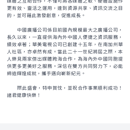
媒體之互助合作，不僅可將各媒體之軟、硬體設施作
更有效、靈活之運用，達到資源共享、資訊交流之目
的，並可藉此激發創意，促進成長。
中國廣播公司係目前國內規模最大之廣播公司，
長久以來，一直提供海內外中國人便捷之資訊服務，
績效卓著；華美電視公司已創建十五年，在南加州華
人社區，亦卓然有成。當此二十一世紀將屆之際，本
人樂見兩家傑出媒體跨海合作，為海內外中國同胞提
供更多更美好之服務。深信在雙方共同努力下，必能
締造輝煌成就，攜手邁向嶄新紀元。
際此盛會，特申賀忱，並祝合作事業順利成功！
諸君健康快樂！
:::