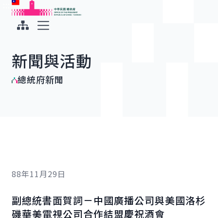
:::
:::
跳到主要內容
中華民國總統府
展開選單
新聞與活動
總統府新聞
88年11月29日
副總統書面賀詞－中國廣播公司與美國洛杉
磯華美電視公司合作結盟慶祝酒會